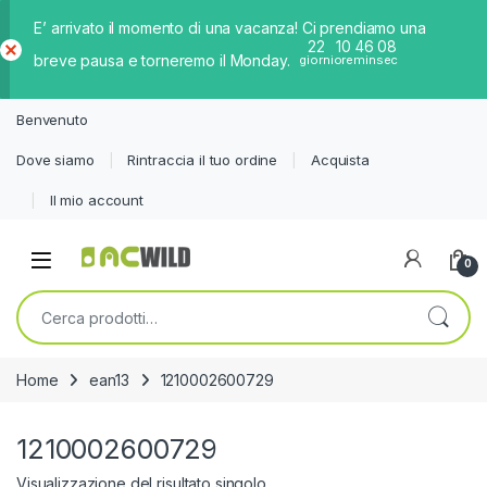
E’ arrivato il momento di una vacanza! Ci prendiamo una
22
10
46
08
breve pausa e torneremo il Monday.
giorni
ore
min
sec
Ch
iud
Benvenuto
i
Dove siamo
Rintraccia il tuo ordine
Acquista
Il mio account
0
Cerca:
Home
ean13
1210002600729
1210002600729
Visualizzazione del risultato singolo