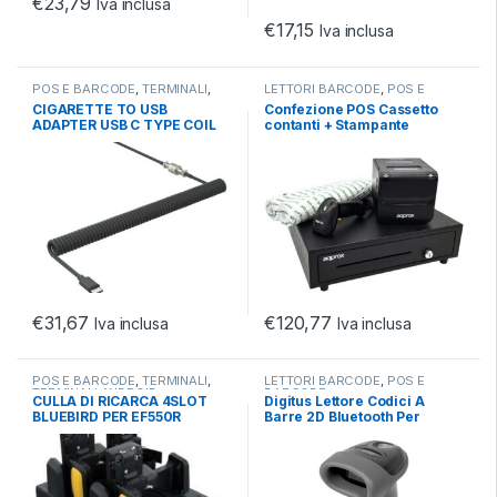
€
23,79
Iva inclusa
€
17,15
Iva inclusa
POS E BARCODE
,
TERMINALI
,
LETTORI BARCODE
,
POS E
TERMINALI ANDROID
BARCODE
CIGARETTE TO USB
Confezione POS Cassetto
ADAPTER USB C TYPE COIL
contanti + Stampante
CABLE AND USB 1 PORT
termica + Lettore di codici +
Rotoli
€
31,67
€
120,77
Iva inclusa
Iva inclusa
POS E BARCODE
,
TERMINALI
,
LETTORI BARCODE
,
POS E
TERMINALI ANDROID
BARCODE
CULLA DI RICARCA 4SLOT
Digitus Lettore Codici A
BLUEBIRD PER EF550R
Barre 2D Bluetooth Per
Codici Qr