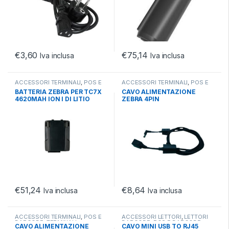
€
3,60
€
75,14
Iva inclusa
Iva inclusa
ACCESSORI TERMINALI
,
POS E
ACCESSORI TERMINALI
,
POS E
BARCODE
,
TERMINALI
BARCODE
,
TERMINALI
BATTERIA ZEBRA PER TC7X
CAVO ALIMENTAZIONE
4620MAH ION I DI LITIO
ZEBRA 4PIN
€
51,24
€
8,64
Iva inclusa
Iva inclusa
ACCESSORI TERMINALI
,
POS E
ACCESSORI LETTORI
,
LETTORI
BARCODE
,
TERMINALI
BARCODE
,
POS E BARCODE
CAVO ALIMENTAZIONE
CAVO MINI USB TO RJ45