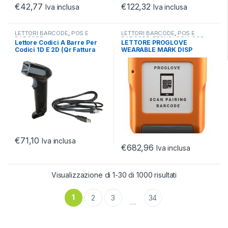
€
42,77
€
122,32
Iva inclusa
Iva inclusa
LETTORI BARCODE
,
POS E
LETTORI BARCODE
,
POS E
BARCODE
BARCODE
,
TECNOLOGIA CCD
Lettore Codici A Barre Per
LETTORE PROGLOVE
Codici 1D E 2D (Qr Fattura
WEARABLE MARK DISP
Elettronica) Con Cavo Usb
PLAYY
€
71,10
Iva inclusa
€
682,96
Iva inclusa
Visualizzazione di 1-30 di 1000 risultati
1
2
3
34
…