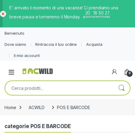
E’ arrivato il momento di una vacanza! Ci prendiamo una
20
18
50
26
breve pausa e torneremo il Monday.
giorni
ore
min
sec
Ch
iud
Benvenuto
i
Dove siamo
Rintraccia il tuo ordine
Acquista
Il mio account
0
Cerca:
Home
ACWILD
POS E BARCODE
categorie POS E BARCODE