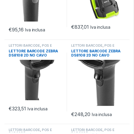
€
837,01
Iva inclusa
€
95,16
Iva inclusa
LETTORI BARCODE
,
POS E
LETTORI BARCODE
,
POS E
BARCODE
,
TECNOLOGIA
BARCODE
,
TECNOLOGIA
LETTORE BARCODE ZEBRA
LETTORE BARCODE ZEBRA
IMAGER
IMAGER
DS8108 2D NO CAVO
DS8108 2D NO CAVO
STANDARD RANGE DL
PARSING
€
323,51
Iva inclusa
€
248,20
Iva inclusa
LETTORI BARCODE
,
POS E
LETTORI BARCODE
,
POS E
BARCODE
BARCODE