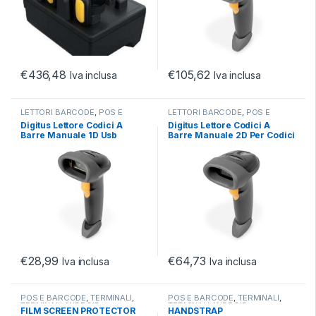
€
436,48
€
105,62
Iva inclusa
Iva inclusa
LETTORI BARCODE
,
POS E
LETTORI BARCODE
,
POS E
BARCODE
BARCODE
Digitus Lettore Codici A
Digitus Lettore Codici A
Barre Manuale 1D Usb
Barre Manuale 2D Per Codici
Qr Usb
€
28,99
€
64,73
Iva inclusa
Iva inclusa
POS E BARCODE
,
TERMINALI
,
POS E BARCODE
,
TERMINALI
,
TERMINALI ANDROID
TERMINALI ANDROID
FILM SCREEN PROTECTOR
HANDSTRAP