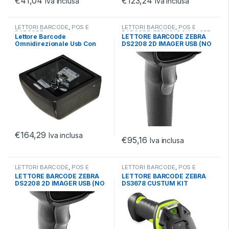
€
41,04
€
123,24
Iva inclusa
Iva inclusa
LETTORI BARCODE
,
POS E
LETTORI BARCODE
,
POS E
BARCODE
BARCODE
,
TECNOLOGIA LASER
Lettore Barcode
LETTORE BARCODE ZEBRA
Omnidirezionale Usb Con
DS2208 2D IMAGER USB (NO
Supporto Display Vetro
CAVO NO STAND)
Temperato
€
164,29
Iva inclusa
€
95,16
Iva inclusa
LETTORI BARCODE
,
POS E
LETTORI BARCODE
,
POS E
BARCODE
,
TECNOLOGIA LASER
BARCODE
,
TECNOLOGIA
LETTORE BARCODE ZEBRA
LETTORE BARCODE ZEBRA
BLUETOOTH/WIFI
DS2208 2D IMAGER USB (NO
DS3678 CUSTUM KIT
CAVO NO STAND)
STANDARD RANGE