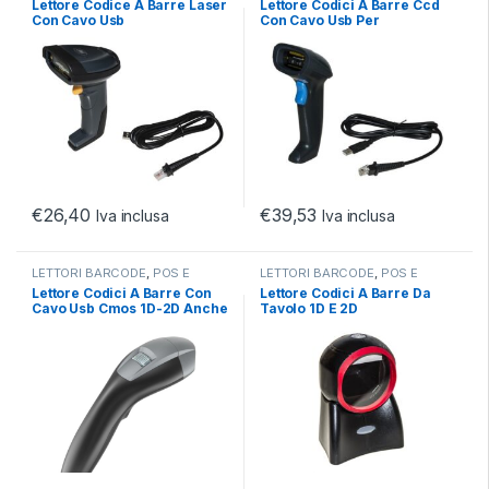
Lettore Codice A Barre Laser
Lettore Codici A Barre Ccd
Con Cavo Usb
Con Cavo Usb Per
Magazzino, Banco E
Registratori Di Cassa
€
26,40
€
39,53
Iva inclusa
Iva inclusa
LETTORI BARCODE
,
POS E
LETTORI BARCODE
,
POS E
BARCODE
BARCODE
Lettore Codici A Barre Con
Lettore Codici A Barre Da
Cavo Usb Cmos 1D-2D Anche
Tavolo 1D E 2D
Per Lettura Su Video