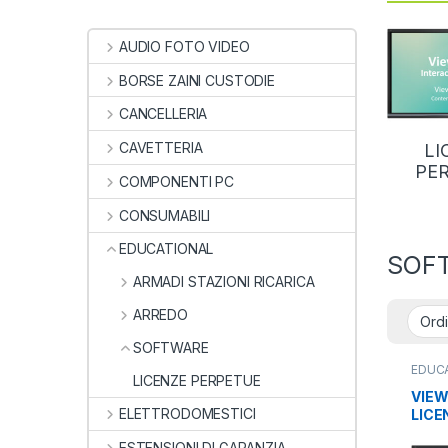
AUDIO FOTO VIDEO
BORSE ZAINI CUSTODIE
CANCELLERIA
CAVETTERIA
LI
PE
COMPONENTI PC
CONSUMABILI
EDUCATIONAL
SOF
ARMADI STAZIONI RICARICA
ARREDO
SOFTWARE
EDUC
LICENZE PERPETUE
PERP
VIE
ELETTRODOMESTICI
LICE
ANY 
ESTENSIONI DI GARANZIA