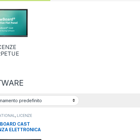
CENZE
RPETUE
TWARE
ATIONAL
,
LICENZE
ETUE
,
SOFTWARE
WBOARD CAST
NZA ELETTRONICA
MOBILE DEVICE