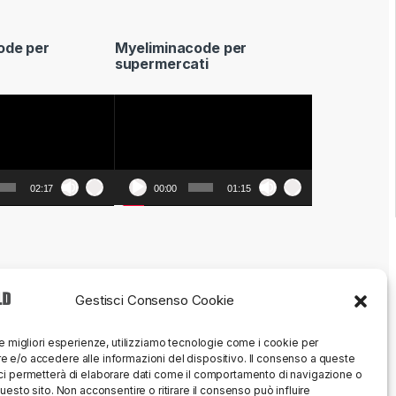
ode per
Myeliminacode per
supermercati
Video
Player
02:17
00:00
01:15
Gestisci Consenso Cookie
le migliori esperienze, utilizziamo tecnologie come i cookie per
 e/o accedere alle informazioni del dispositivo. Il consenso a queste
ci permetterà di elaborare dati come il comportamento di navigazione o
questo sito. Non acconsentire o ritirare il consenso può influire