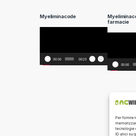
Myeliminacode
Myeliminac
farmacie
Video
Video
Player
Player
00:00
00:23
00:00
Per fornire 
memorizzare
tecnologie 
ID unici su 