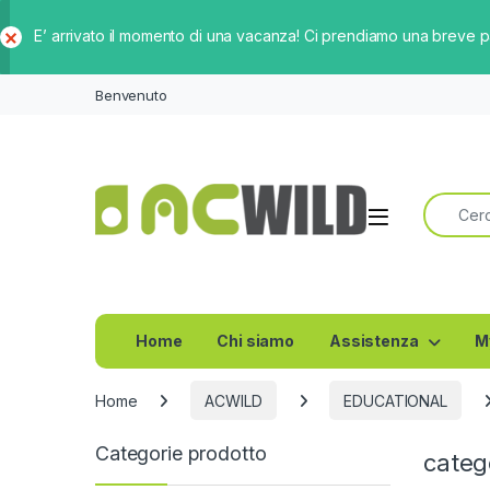
E’ arrivato il momento di una vacanza! Ci prendiamo una breve 
Ch
iud
Benvenuto
i
Ricerca 
Home
Chi siamo
Assistenza
M
Home
ACWILD
EDUCATIONAL
Categorie prodotto
cate