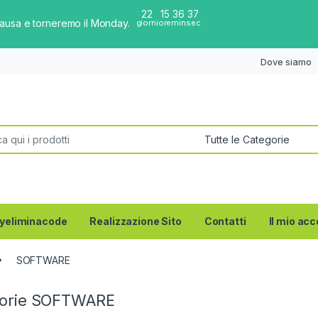
22
15
36
37
pausa e torneremo il Monday.
giorni
ore
min
sec
Dove siamo
per:
yeliminacode
Realizzazione Sito
Contatti
Il mio ac
SOFTWARE
gorie SOFTWARE