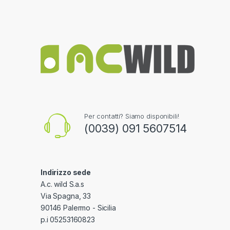
Per contatti? Siamo disponibili!
(0039) 091 5607514
Indirizzo sede
A.c. wild S.a.s
Via Spagna, 33
90146 Palermo - Sicilia
p.i 05253160823