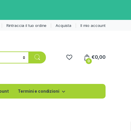
Rintraccia il tuo ordine
Acquista
Il mio account
€
0,00
0
count
Termini e condizioni