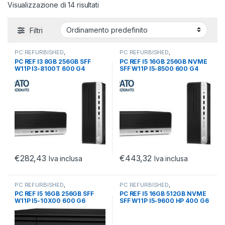
Visualizzazione di 14 risultati
Filtri
PC REFURBISHED
,
PC REFURBISHED
,
PC/WORKSTATION
,
SFF
PC/WORKSTATION
,
SFF
PC REF I3 8GB 256GB SFF
PC REF I5 16GB 256GB NVME
REFURBISHED
REFURBISHED
W11P I3-8100T 600 G4
SFF W11P I5-8500 600 G4
€
282,43
€
443,32
Iva inclusa
Iva inclusa
PC REFURBISHED
,
PC REFURBISHED
,
PC/WORKSTATION
,
SFF
PC/WORKSTATION
,
SFF
PC REF I5 16GB 256GB SFF
PC REF I5 16GB 512GB NVME
REFURBISHED
REFURBISHED
W11P I5-10X00 600 G6
SFF W11P I5-9600 HP 400 G6