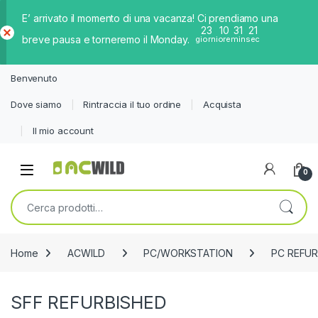
E’ arrivato il momento di una vacanza! Ci prendiamo una
23
10
31
21
breve pausa e torneremo il Monday.
giorni
ore
min
sec
Ch
iud
Benvenuto
i
Dove siamo
Rintraccia il tuo ordine
Acquista
Il mio account
0
Cerca:
Home
ACWILD
PC/WORKSTATION
PC REFUR
SFF REFURBISHED