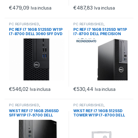
€
479,09
€
487,83
Iva inclusa
Iva inclusa
PC REFURBISHED
,
PC REFURBISHED
,
PC/WORKSTATION
,
SFF
PC/WORKSTATION
,
SFF
PC REF I7 16GB 512SSD W11P
PC REF I7 16GB 512SSD W11P
REFURBISHED
REFURBISHED
I7-8700 DELL 3060 SFF DVD
I7-8700 DELL PRECISION
3430 SFF
€
546,02
€
530,44
Iva inclusa
Iva inclusa
PC REFURBISHED
,
PC REFURBISHED
,
PC/WORKSTATION
,
SFF
PC/WORKSTATION
,
SFF
WKST REF I7 16GB 256SSD
WKST REF I7 16GB 512SSD
REFURBISHED
REFURBISHED
SFF W11P I7-9700 DELL
TOWER W11P I7-8700 DELL
PREC. 3431 P1000 4GB
PREC. 3630 P2000 5GB