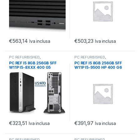
€
563,14
€
503,23
Iva inclusa
Iva inclusa
PC REFURBISHED
,
PC REFURBISHED
,
PC/WORKSTATION
,
SFF
PC/WORKSTATION
,
SFF
PC REF I5 8GB 256GB SFF
PC REF I5 8GB 256GB SFF
REFURBISHED
REFURBISHED
W11P I5-8XXX 400 G5
W11P I5-9500 HP 400 G6
€
323,51
€
391,97
Iva inclusa
Iva inclusa
PC REFURBISHED
,
PC REFURBISHED
,