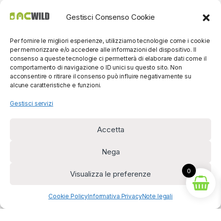
Gestisci Consenso Cookie
Per fornire le migliori esperienze, utilizziamo tecnologie come i cookie
per memorizzare e/o accedere alle informazioni del dispositivo. Il
consenso a queste tecnologie ci permetterà di elaborare dati come il
comportamento di navigazione o ID unici su questo sito. Non
acconsentire o ritirare il consenso può influire negativamente su
alcune caratteristiche e funzioni.
Gestisci servizi
Accetta
Per contatti? Siamo
disponibili!
Nega
(0039) 091
5607514
0
Visualizza le preferenze
Cookie Policy
Informativa Privacy
Note legali
Diritto di recesso