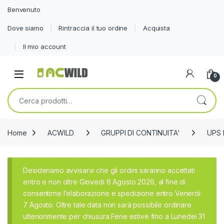
Benvenuto
Dove siamo
Rintraccia il tuo ordine
Acquista
Il mio account
0
Cerca:
Home
ACWILD
GRUPPI DI CONTINUITA'
UPS
Desideriamo avvisarvi che gli ordini saranno accettati
entro e non oltre Giovedi 6 Agosto 2026, al fine di
consentirne l’elaborazione e spedizione entro Venerdi
7 Agosto. Oltre tale data non sarà possibile ordinare
ulteriorimente per chiusura Ferie estive fino a Lunedei 31