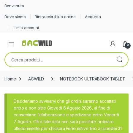
Benvenuto
Dove siamo
Rintraccia il tuo ordine
Acquista
Il mio account
0
Cerca:
Home
ACWILD
NOTEBOOK ULTRABOOK TABLET
Desideriamo avvisarvi che gli ordini saranno accettati
entro e non oltre Giovedi 6 Agosto 2026, al fine di
consentirne l’elaborazione e spedizione entro Venerdi
7 Agosto. Oltre tale data non sarà possibile ordinare
ulteriorimente per chiusura Ferie estive fino a Lunedei 31