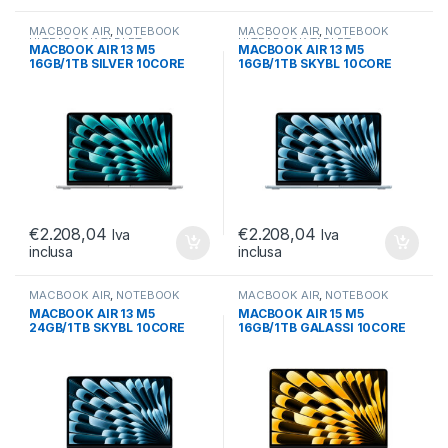
MACBOOK AIR
,
NOTEBOOK
MACBOOK AIR
,
NOTEBOOK
ULTRABOOK TABLET
,
ULTRABOOK TABLET
,
MACBOOK AIR 13 M5
MACBOOK AIR 13 M5
ULTRABOOK E CONVERTIBILI
ULTRABOOK E CONVERTIBILI
16GB/1TB SILVER 10CORE
16GB/1TB SKYBL 10CORE
10GPU M5 SILVER 2026
10GPU M5 SKY BLUE 2026
€
2.208,04
€
2.208,04
Iva
Iva
inclusa
inclusa
MACBOOK AIR
,
NOTEBOOK
MACBOOK AIR
,
NOTEBOOK
ULTRABOOK TABLET
,
ULTRABOOK TABLET
,
MACBOOK AIR 13 M5
MACBOOK AIR 15 M5
ULTRABOOK E CONVERTIBILI
ULTRABOOK E CONVERTIBILI
24GB/1TB SKYBL 10CORE
16GB/1TB GALASSI 10CORE
10GPU M5 SKY BLUE 2026
10 GPU M5 GALASSIA