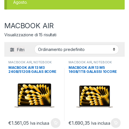
Agosto.
MACBOOK AIR
Visualizzazione di 15 risultati
Filtri
MACBOOK AIR
,
NOTEBOOK
MACBOOK AIR
,
NOTEBOOK
ULTRABOOK TABLET
,
ULTRABOOK TABLET
,
MACBOOK AIR 13 M3
MACBOOK AIR 13 M5
ULTRABOOK E CONVERTIBILI
ULTRABOOK E CONVERTIBILI
24GB/512GB GALAS 8CORE
16GB/1TB GALASSI 10CORE
10GPU GALASSIA
10GPU M5 GALASSIA 2026
€
1.561,05
€
1.690,35
Iva inclusa
Iva inclusa