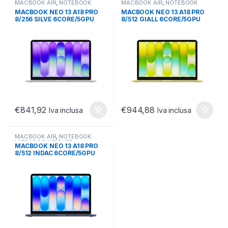
MACBOOK AIR
,
NOTEBOOK
MACBOOK AIR
,
NOTEBOOK
ULTRABOOK TABLET
,
ULTRABOOK TABLET
,
MACBOOK NEO 13 A18 PRO
MACBOOK NEO 13 A18 PRO
ULTRABOOK E CONVERTIBILI
ULTRABOOK E CONVERTIBILI
8/256 SILVE 6CORE/5GPU
8/512 GIALL 6CORE/5GPU
SILVER
TOUCH ID GIALLO AGRUME
€
841,92
€
944,88
Iva inclusa
Iva inclusa
MACBOOK AIR
,
NOTEBOOK
ULTRABOOK TABLET
,
MACBOOK NEO 13 A18 PRO
ULTRABOOK E CONVERTIBILI
8/512 INDAC 6CORE/5GPU
TOUCH ID INDACO