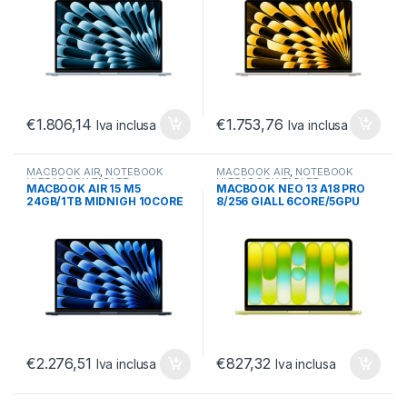
€
1.806,14
€
1.753,76
Iva inclusa
Iva inclusa
MACBOOK AIR
,
NOTEBOOK
MACBOOK AIR
,
NOTEBOOK
ULTRABOOK TABLET
,
ULTRABOOK TABLET
,
MACBOOK AIR 15 M5
MACBOOK NEO 13 A18 PRO
ULTRABOOK E CONVERTIBILI
ULTRABOOK E CONVERTIBILI
24GB/1TB MIDNIGH 10CORE
8/256 GIALL 6CORE/5GPU
10 GPU M5 MIDNIGHT
GIALLO AGRUME
€
2.276,51
€
827,32
Iva inclusa
Iva inclusa