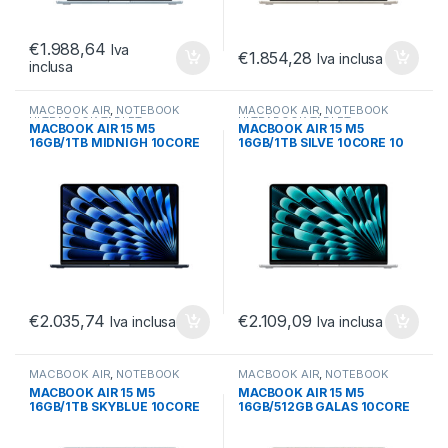
€
1.988,64
Iva
€
1.854,28
Iva inclusa
inclusa
MACBOOK AIR
,
NOTEBOOK
MACBOOK AIR
,
NOTEBOOK
ULTRABOOK TABLET
,
ULTRABOOK TABLET
,
MACBOOK AIR 15 M5
MACBOOK AIR 15 M5
ULTRABOOK E CONVERTIBILI
ULTRABOOK E CONVERTIBILI
16GB/1TB MIDNIGH 10CORE
16GB/1TB SILVE 10CORE 10
10 GPU M5 MIDNIGHT
GPU M5 SILVER
€
2.035,74
€
2.109,09
Iva inclusa
Iva inclusa
MACBOOK AIR
,
NOTEBOOK
MACBOOK AIR
,
NOTEBOOK
ULTRABOOK TABLET
,
ULTRABOOK TABLET
,
MACBOOK AIR 15 M5
MACBOOK AIR 15 M5
ULTRABOOK E CONVERTIBILI
ULTRABOOK E CONVERTIBILI
16GB/1TB SKYBLUE 10CORE
16GB/512GB GALAS 10CORE
10 GPU M5 SKY BLUE
10 GPU M5 GALASSIA