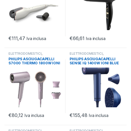
€
111,47
€
66,61
Iva inclusa
Iva inclusa
ELETTRODOMESTICI
,
ELETTRODOMESTICI
,
HEALTHCARE
,
PHON E PIASTRE
HEALTHCARE
,
PHON E PIASTRE
PHILIPS ASCIUGACAPELLI
PHILIPS ASCIUGACAPELLI
CAPELLI
CAPELLI
S7000 THERMO 1800W IONI
SENSE IQ 1400W IONI BLUE
LILLA
MOTORE BDLC
€
80,12
€
155,48
Iva inclusa
Iva inclusa
ELETTRODOMESTICI
,
ELETTRODOMESTICI
,