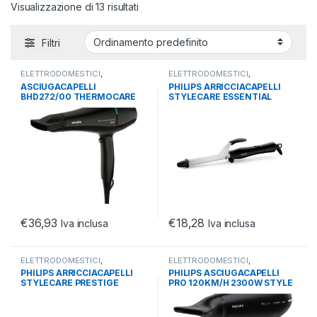
Visualizzazione di 13 risultati
Filtri
ELETTRODOMESTICI
,
ELETTRODOMESTICI
,
HEALTHCARE
,
PHON E PIASTRE
HEALTHCARE
,
PHON E PIASTRE
ASCIUGACAPELLI
PHILIPS ARRICCIACAPELLI
CAPELLI
CAPELLI
BHD272/00 THERMOCARE
STYLECARE ESSENTIAL
ASCIUGACAPELLI CURA
IONICA
€
36,93
€
18,28
Iva inclusa
Iva inclusa
ELETTRODOMESTICI
,
ELETTRODOMESTICI
,
HEALTHCARE
,
PHON E PIASTRE
HEALTHCARE
,
PHON E PIASTRE
PHILIPS ARRICCIACAPELLI
PHILIPS ASCIUGACAPELLI
CAPELLI
CAPELLI
STYLECARE PRESTIGE
PRO 120KM/H 2300W STYLE
IONCARE CHERATINA
E PROTECT MOTORE AC