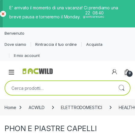
E’ arrivato il momento di una vacanza! Ci prendiamo una
22
08
40
breve pausa e torneremo il Monday.
giorni
ore
sec
Ch
iud
Benvenuto
i
Dove siamo
Rintraccia il tuo ordine
Acquista
Il mio account
0
Cerca:
Home
ACWILD
ELETTRODOMESTICI
HEALTH
PHON E PIASTRE CAPELLI