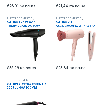
€
26,01
€
21,44
Iva inclusa
Iva inclusa
ELETTRODOMESTICI
,
ELETTRODOMESTICI
,
HEALTHCARE
,
PHON E PIASTRE
HEALTHCARE
,
PHON E PIASTRE
PHILIPS BHD272/00
PHILIPS KIT
CAPELLI
CAPELLI
THERMOCARE AC POW
ASCIUGACAPELLI+PIASTRA
ASCIUGACAPELLI CURA
LISCIANTE 1600W CON
IONICA
PIASTRA CERAMIC
€
35,26
€
23,84
Iva inclusa
Iva inclusa
ELETTRODOMESTICI
,
HEALTHCARE
,
PHON E PIASTRE
PHILIPS PIASTRA ESSENTIAL,
CAPELLI
220? LUNGA 100MM
THERMOPROTECT