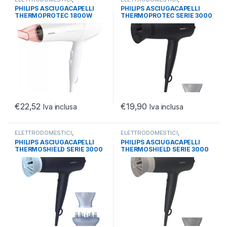
HEALTHCARE
,
PHON E PIASTRE
HEALTHCARE
,
PHON E PIASTRE
PHILIPS ASCIUGACAPELLI
PHILIPS ASCIUGACAPELLI
CAPELLI
CAPELLI
THERMOPROTEC 1800W
THERMOPROTEC SERIE 3000
BIANCO CON BECCUCCIO
1600W PIEGHEVOLE
€
22,52
€
19,90
Iva inclusa
Iva inclusa
ELETTRODOMESTICI
,
ELETTRODOMESTICI
,
HEALTHCARE
,
PHON E PIASTRE
HEALTHCARE
,
PHON E PIASTRE
PHILIPS ASCIUGACAPELLI
PHILIPS ASCIUGACAPELLI
CAPELLI
CAPELLI
THERMOSHIELD SERIE 3000
THERMOSHIELD SERIE 3000
2100W ACCESSORIO DIFFUS.
2100W INVERTER