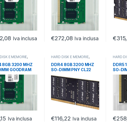
2,08
€
272,08
€
315
Iva inclusa
Iva inclusa
DISK E MEMORIE
,
HARD DISK E MEMORIE
,
HARD DI
LI RAM
,
SODIMM
MODULI RAM
,
SODIMM
MODULI
 8GB 3200 MHZ
DDR4 8GB 3200 MHZ
DDR5 
DIMM GOODRAM
SO-DIMM PNY CL22
SO-DI
CL46
,15
€
116,22
€
258
Iva inclusa
Iva inclusa