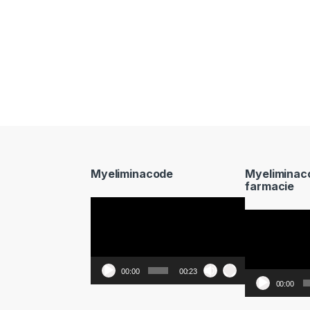
Myeliminacode
Myeliminac
farmacie
Video
Video
Player
Player
00:00
00:23
00:00