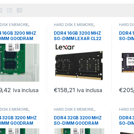
DISK E MEMORIE
,
HARD DISK E MEMORIE
,
HARD DI
LI RAM
,
SODIMM
MODULI RAM
,
SODIMM
MODULI
 16GB 3200 MHZ
DDR4 16GB 3200 MHZ
DDR4 
DIMM GOODRAM
SO-DIMM LEXAR CL22
SO-DI
1,2V
9,42
€
158,21
€
205
Iva inclusa
Iva inclusa
DISK E MEMORIE
,
HARD DISK E MEMORIE
,
HARD DI
LI RAM
,
SODIMM
MODULI RAM
,
SODIMM
MODULI
 32GB 3200 MHZ
DDR4 32GB 3200 MHZ
DDR4 
DIMM GOODRAM
SO-DIMM GOODRAM
SO-DI
 PC4-25600
CL22 PC4-25600