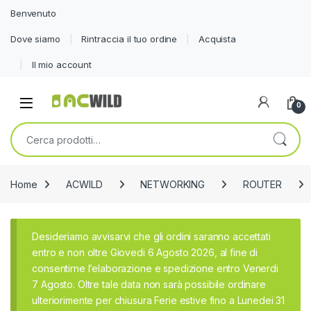
Benvenuto
Dove siamo
Rintraccia il tuo ordine
Acquista
Il mio account
0
Cerca:
Home
ACWILD
NETWORKING
ROUTER
Desideriamo avvisarvi che gli ordini saranno accettati
entro e non oltre Giovedi 6 Agosto 2026, al fine di
consentirne l’elaborazione e spedizione entro Venerdi
7 Agosto. Oltre tale data non sarà possibile ordinare
ulteriorimente per chiusura Ferie estive fino a Lunedei 31