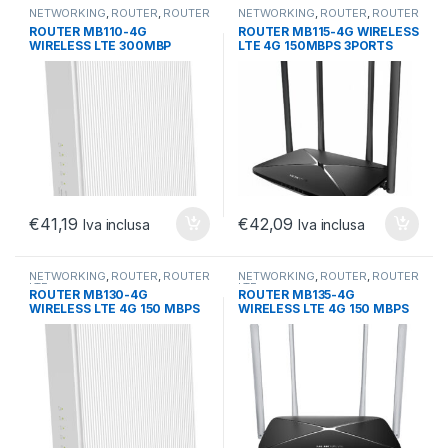
NETWORKING
,
ROUTER
,
ROUTER
NETWORKING
,
ROUTER
,
ROUTER
LTE
LTE
ROUTER MB110-4G
ROUTER MB115-4G WIRELESS
WIRELESS LTE 300MBP
LTE 4G 150MBPS 3PORTS
WIFI300MBPS 2,4GHZ
10/100 MBPS LAN 1WAN
1X10/100LAN 1WAN
€
41,19
€
42,09
Iva inclusa
Iva inclusa
NETWORKING
,
ROUTER
,
ROUTER
NETWORKING
,
ROUTER
,
ROUTER
LTE
LTE
ROUTER MB130-4G
ROUTER MB135-4G
WIRELESS LTE 4G 150 MBPS
WIRELESS LTE 4G 150 MBPS
2,4GHZ 867MBPS 5GHZ
2,4GHZ 5GHZ 1WAN 1LAN
1WAN 1LAN