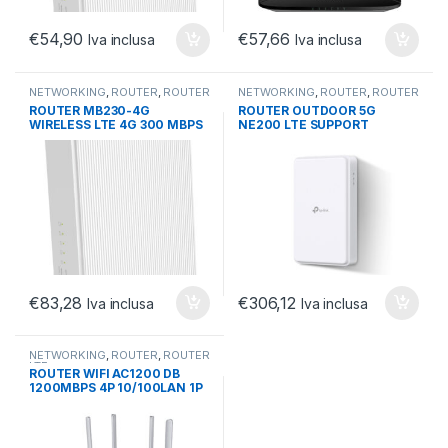
€
54,90
€
57,66
Iva inclusa
Iva inclusa
NETWORKING
,
ROUTER
,
ROUTER
NETWORKING
,
ROUTER
,
ROUTER
LTE
LTE
ROUTER MB230-4G
ROUTER OUTDOOR 5G
WIRELESS LTE 4G 300 MBPS
NE200 LTE SUPPORT
2,4GHZ 867MBPS 5GHZ
ANTENNA INTERNA
1WAN 1LAN
1,2,5GBPS POE PORT
€
83,28
€
306,12
Iva inclusa
Iva inclusa
NETWORKING
,
ROUTER
,
ROUTER
LTE
ROUTER WIFI AC1200 DB
1200MBPS 4P 10/100LAN 1P
10/100WAN 4 ANTENNE