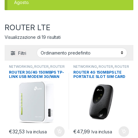
Agosto.
ROUTER LTE
Visualizzazione di 19 risultati
Filtri
NETWORKING
,
ROUTER
,
ROUTER
NETWORKING
,
ROUTER
,
ROUTER
LTE
LTE
ROUTER 3G/4G 150MBPS TP-
ROUTER 4G 150MBPS LTE
LINK USB MODEM 3G/WAN
PORTATILE SLOT SIM CARD
2,4GHZ 1ANTENNAINTERNA
2000 MAH
€
32,53
€
47,99
Iva inclusa
Iva inclusa