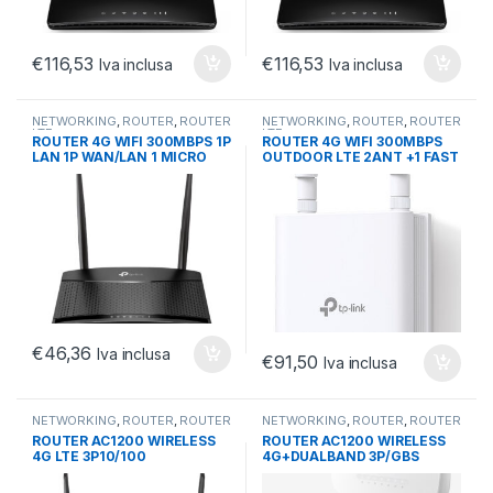
€
116,53
€
116,53
Iva inclusa
Iva inclusa
NETWORKING
,
ROUTER
,
ROUTER
NETWORKING
,
ROUTER
,
ROUTER
LTE
LTE
ROUTER 4G WIFI 300MBPS 1P
ROUTER 4G WIFI 300MBPS
LAN 1P WAN/LAN 1 MICRO
OUTDOOR LTE 2ANT +1 FAST
SIM CARD SLOT
ETH POE
€
46,36
Iva inclusa
€
91,50
Iva inclusa
NETWORKING
,
ROUTER
,
ROUTER
NETWORKING
,
ROUTER
,
ROUTER
LTE
LTE
ROUTER AC1200 WIRELESS
ROUTER AC1200 WIRELESS
4G LTE 3P10/100
4G+DUALBAND 3P/GBS
3ANT.INT+2 ANT LTE
LAN+1WAN ANT.INT/EST
WPA3