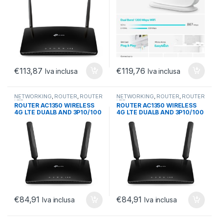
€
113,87
€
119,76
Iva inclusa
Iva inclusa
NETWORKING
,
ROUTER
,
ROUTER
NETWORKING
,
ROUTER
,
ROUTER
LTE
LTE
ROUTER AC1350 WIRELESS
ROUTER AC1350 WIRELESS
4G LTE DUALB AND 3P10/100
4G LTE DUALB AND 3P10/100
3ANT.INT+2 ANT LTE STA
3ANT.INT+2 ANT LTE STA
€
84,91
€
84,91
Iva inclusa
Iva inclusa