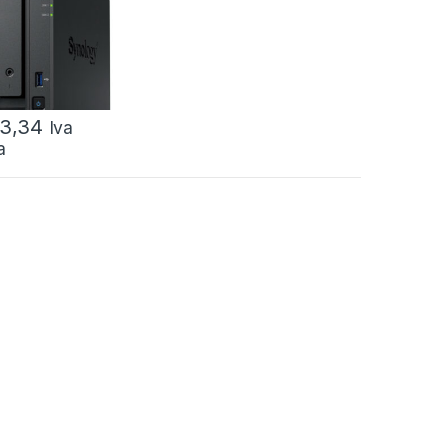
1RJ45
E/1USB
23,34
Iva
a