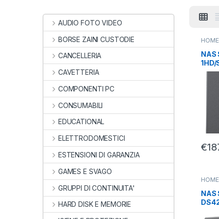
AUDIO FOTO VIDEO
BORSE ZAINI CUSTODIE
HOME 
NETW
NAS 
CANCELLERIA
1HD/
1GBD
CAVETTERIA
2PUS
COMPONENTI PC
CONSUMABILI
EDUCATIONAL
ELETTRODOMESTICI
€
18
ESTENSIONI DI GARANZIA
GAMES E SVAGO
HOME 
NETW
GRUPPI DI CONTINUITA'
NAS
DS4
HARD DISK E MEMORIE
SATA