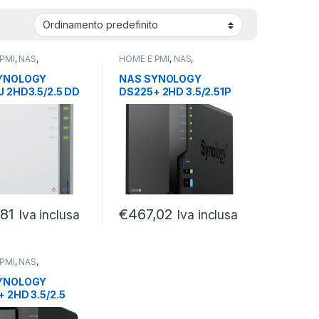
PMI
,
NAS
,
HOME E PMI
,
NAS
,
KING
NETWORKING
YNOLOGY
NAS SYNOLOGY
 2HD3.5/2.5 DD
DS225+ 2HD 3.5/2.51P
B-1PGIGA-2P
LAN RJ45/1GBE/2P
2
USB3.0
,81
€
467,02
Iva inclusa
Iva inclusa
PMI
,
NAS
,
KING
YNOLOGY
 2HD 3.5/2.5
R/1RJ45