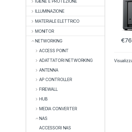
1P R
IGIENE E PROTEZIONE
2.5G
ILLUMINAZIONE
MATERIALE ELETTRICO
MONITOR
€
76
NETWORKING
ACCESS POINT
ADATTATORI NETWORKING
Visualizza
ANTENNA
AP CONTROLLER
FIREWALL
HUB
MEDIA CONVERTER
NAS
ACCESSORI NAS