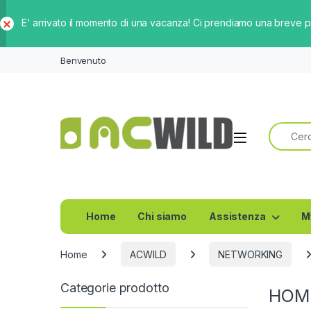
E’ arrivato il momento di una vacanza! Ci prendiamo una breve 
Ch
iud
Benvenuto
i
Ricerca 
Home
Chi siamo
Assistenza
M
Home
ACWILD
NETWORKING
Categorie prodotto
HOME