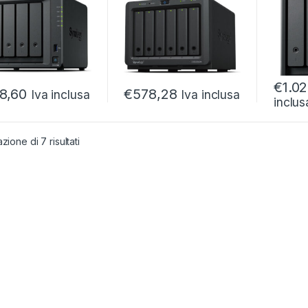
J45/1GBE/1P
1GBE/
BE
2,5GB
€
1.0
8,60
€
578,28
Iva inclusa
Iva inclusa
inclus
zione di 7 risultati