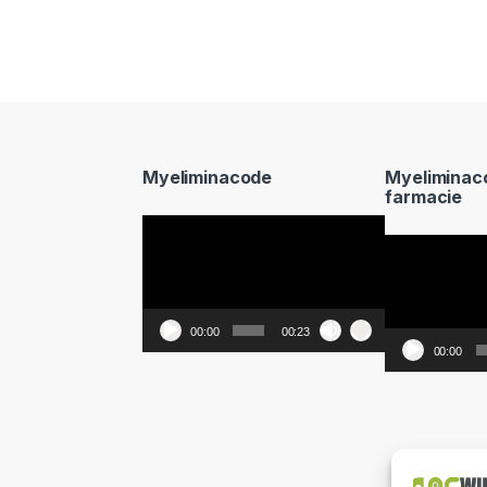
Myeliminacode
Myeliminac
farmacie
Video
Video
Player
Player
00:00
00:23
00:00