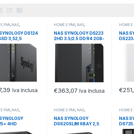
E PMI
,
NAS
,
HOME E PMI
,
NAS
,
HOME E 
ORKING
NETWORKING
NETWOR
SYNOLOGY DS124
NAS SYNOLOGY DS223
NAS S
SSD 3,52,5
2HD 3.5/2.5 DD R4 2GB-
DS223J
DR4/1P1GBE
2X1GBE-3USB3.2
R4 1G
B3.2/
USB3.
7,39
€
251
Iva inclusa
€
363,07
Iva inclusa
E PMI
,
NAS
,
HOME E PMI
,
NAS
,
HOME E 
ORKING
NETWORKING
NETWOR
 SYNOLOGY
NAS SYNOLOGY
NAS S
25+ 4HD
DS620SLIM 6BAY 2,5
DS725+
2+2GB S ODIMM
SA TA/SSD CELERON
4GBDD