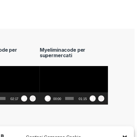
ode per
Myeliminacode per
supermercati
Video
Player
02:17
00:00
01:15