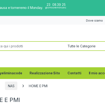
23
08
39
24
pausa e torneremo il Monday.
giorni
ore
min
sec
Dove siamo
per:
yeliminacode
Realizzazione Sito
Contatti
Il mio ac
NAS
HOME E PMI
 E PMI