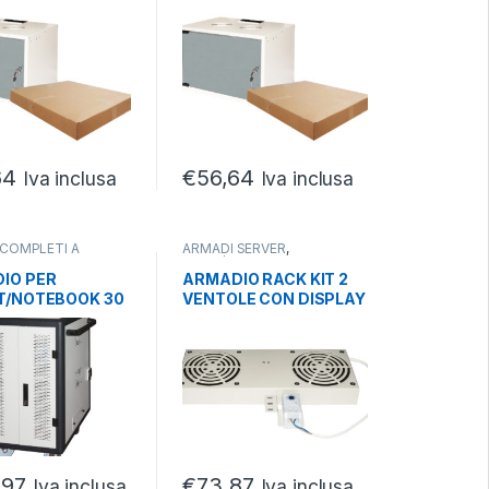
40*400MM
370*540*400MM
O
GRIGIO
SEMBLATO
DISASSEMBLATO
64
€
56,64
Iva inclusa
Iva inclusa
 COMPLETI A
ARMADI SERVER
,
,
ARMADI SERVER
,
PARTI/ACCESSORI ARMADI
,
 SICUREZZA
SERVER
IO PER
ARMADIO RACK KIT 2
OOK
,
ARMADI
T/NOTEBOOK 30
VENTOLE CON DISPLAY
I RICARICA
,
IONAL
,
SERVER
NTOLE DI RAFF.
PER ARMADI RACK
 ACCIAIO
GRIGIO
,97
€
73,87
Iva inclusa
Iva inclusa