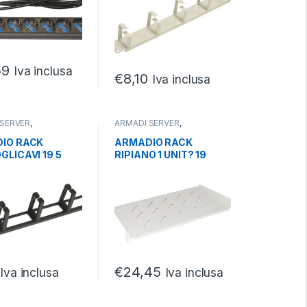
59
Iva inclusa
€
8,10
Iva inclusa
 SERVER
,
ARMADI SERVER
,
CCESSORI ARMADI
,
PARTI/ACCESSORI ARMADI
,
SERVER
IO RACK
ARMADIO RACK
LICAVI 19 5
RIPIANO 1 UNIT? 19
 NERO IN
PROFONDIT? 250 MM
LO
UNIVERSALE GRIGIO
€
24,45
Iva inclusa
Iva inclusa