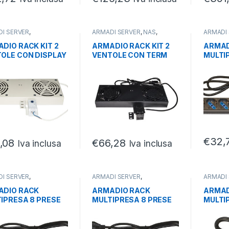
I SERVER
,
ARMADI SERVER
,
NAS
,
ARMADI
/ACCESSORI ARMADI
,
NETWORKING
,
PARTI/A
ER
PARTI/ACCESSORI ARMADI
,
SERVER
DIO RACK KIT 2
ARMADIO RACK KIT 2
ARMAD
RACK
,
SERVER
OLE CON DISPLAY
VENTOLE CON TERM
MULTI
ARMADI RACK
OSTATO PER ARMADI
19 TR
IO
RACK A MURO NERO
MAGN
€
32,
,08
€
66,28
Iva inclusa
Iva inclusa
I SERVER
,
ARMADI SERVER
,
ARMADI
/ACCESSORI ARMADI
,
PARTI/ACCESSORI ARMADI
,
PARTI/A
ER
SERVER
SERVER
ADIO RACK
ARMADIO RACK
ARMAD
IPRESA 8 PRESE
MULTIPRESA 8 PRESE
MULTI
RIPOLARI/SCHUKO
19 TRIPOLARI/SCHUKO
19 TR
RRUTTORE ITA
INTERRUTTORE ITA
CON I