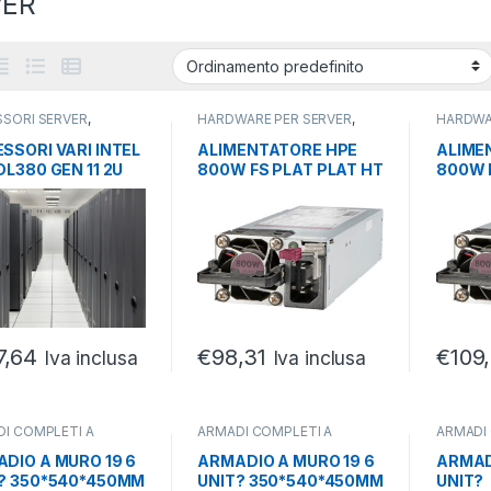
VER
SORI SERVER
,
HARDWARE PER SERVER
,
HARDWA
ARE PER SERVER
,
POWER SUPPLY
,
SERVER
POWER 
ER
SSORI VARI INTEL
ALIMENTATORE HPE
ALIME
DL380 GEN 11 2U
800W FS PLAT PLAT HT
800W 
 X1 TM KIT
PLG LH PWR SPLY KIT
PLG LH
7,64
€
98,31
€
109
Iva inclusa
Iva inclusa
I COMPLETI A
ARMADI COMPLETI A
ARMADI
TE
,
ARMADI SERVER
,
PARETE
,
ARMADI SERVER
,
PARETE
ER
SERVER
SERVER
DIO A MURO 19 6
ARMADIO A MURO 19 6
ARMAD
? 350*540*450MM
UNIT? 350*540*450MM
UNIT?