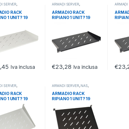
I SERVER
,
ARMADI SERVER
,
ARMADI
/ACCESSORI ARMADI
,
PARTI/ACCESSORI ARMADI
,
PARTI/A
ER
SERVER
SERVER
ADIO RACK
ARMADIO RACK
ARMAD
ANO 1 UNIT? 19
RIPIANO 1 UNIT? 19
RIPIAN
ONDIT? 250 MM
PROFONDIT? 250 MM
PROFO
ERSALE GRIGIO
UNIVERSALE NERO
UNIVE
,45
€
23,28
€
23,
Iva inclusa
Iva inclusa
I SERVER
,
ARMADI SERVER
,
NAS
,
/ACCESSORI ARMADI
,
NETWORKING
,
ER
PARTI/ACCESSORI ARMADI
,
ADIO RACK
ARMADIO RACK
RACK
,
SERVER
ANO 1 UNIT? 19
RIPIANO 1 UNIT? 19
ONDIT? 350 MM
PROFONDIT? 350 MM
ERSALE GRIGIO
UNIVERSALE NERO