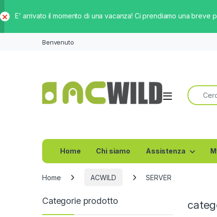
E’ arrivato il momento di una vacanza! Ci prendiamo una breve 
Ch
iud
Benvenuto
i
Ricerca 
Home
Chi siamo
Assistenza
M
Home
ACWILD
SERVER
Categorie prodotto
categ