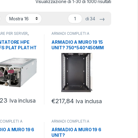
Visualizzazione di 1-30 di 1000 risultati
→
di 34
RE PER SERVER
,
ARMADI COMPLETI A
SUPPLY
,
SERVER
PARETE
,
ARMADI SERVER
,
SERVER
NTATORE HPE
ARMADIO A MURO 19 15
FS PLAT PLAT HT
UNIT? 750*540*450MM
 PWR SPLY KIT
NERO
,23
€
217,84
Iva inclusa
Iva inclusa
 COMPLETI A
ARMADI COMPLETI A
,
ARMADI SERVER
,
PARETE
,
ARMADI SERVER
,
SERVER
IO A MURO 19 6
ARMADIO A MURO 19 6
UNIT?