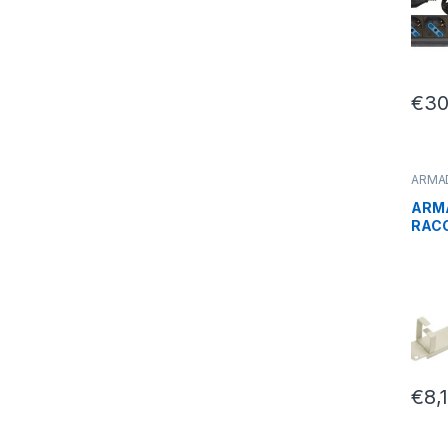
€
30
ARMAD
PARTI
SERV
ARM
RACC
ANEL
MET
€
8,