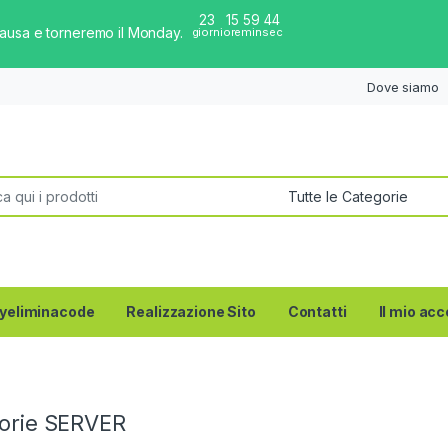
23
15
59
43
pausa e torneremo il Monday.
giorni
ore
min
sec
Dove siamo
per:
yeliminacode
Realizzazione Sito
Contatti
Il mio ac
orie SERVER