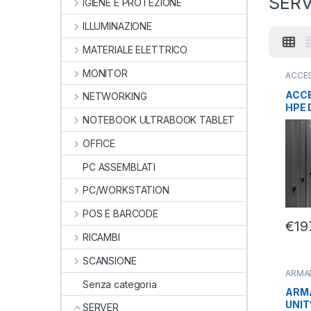
SER
IGIENE E PROTEZIONE
ILLUMINAZIONE
MATERIALE ELETTRICO
MONITOR
ACCES
HARDW
SERV
ACCE
NETWORKING
HPE 
8SFF
NOTEBOOK ULTRABOOK TABLET
OFFICE
PC ASSEMBLATI
PC/WORKSTATION
POS E BARCODE
€
19
RICAMBI
SCANSIONE
ARMAD
PARE
Senza categoria
SERV
ARMA
UNIT
SERVER