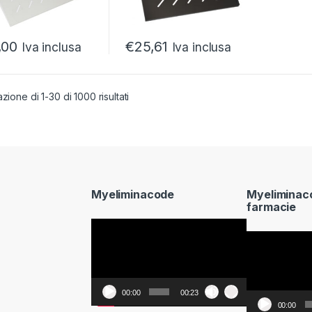
,00
€
25,61
Iva inclusa
Iva inclusa
zione di 1-30 di 1000 risultati
Myeliminacode
Myeliminac
farmacie
Video
Video
Player
Player
00:00
00:23
00:00