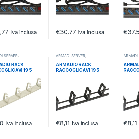
€
37,
,77
€
30,77
Iva inclusa
Iva inclusa
I SERVER
,
ARMADI SERVER
,
ARMADI
/ACCESSORI ARMADI
,
PARTI/ACCESSORI ARMADI
,
PARTI/A
ER
SERVER
SERVER
ADIO RACK
ARMADIO RACK
ARMAD
OGLICAVI 19 5
RACCOGLICAVI 19 5
RACCOG
LI GRIGIO IN
ANELLI NERO IN
ANELLI
ALLO
METALLO
METAL
10
€
8,11
€
8,11
Iva inclusa
Iva inclusa