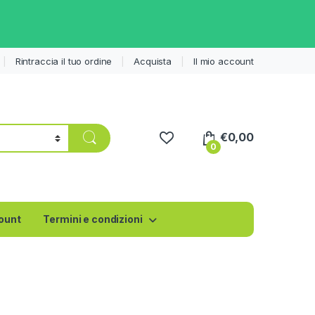
Rintraccia il tuo ordine
Acquista
Il mio account
€
0,00
0
count
Termini e condizioni