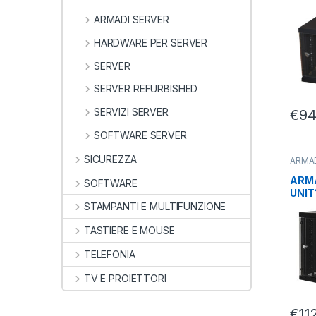
NER
ARMADI SERVER
HARDWARE PER SERVER
SERVER
SERVER REFURBISHED
SERVIZI SERVER
€
94
SOFTWARE SERVER
SICUREZZA
ARMAD
PARE
SERV
ARMA
SOFTWARE
UNIT
485
STAMPANTI E MULTIFUNZIONE
TASTIERE E MOUSE
TELEFONIA
TV E PROIETTORI
€
11