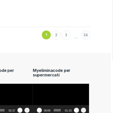
1
2
3
34
…
ode per
Myeliminacode per
supermercati
Video
Player
02:17
00:00
01:15