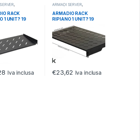
 SERVER
,
ARMADI SERVER
,
CCESSORI ARMADI
,
PARTI/ACCESSORI ARMADI
,
SERVER
IO RACK
ARMADIO RACK
O 1 UNIT? 19
RIPIANO 1 UNIT? 19
NDIT? 250 MM
PROFONDIT? 300 MM
RSALE NERO
UNIVERSALE NERO
28
€
23,62
Iva inclusa
Iva inclusa