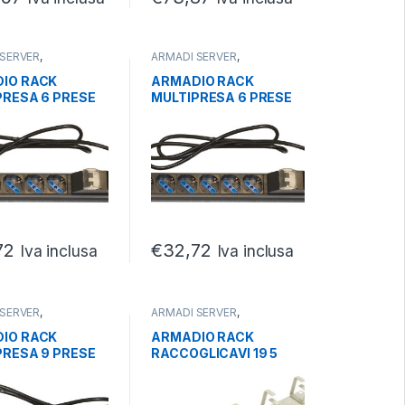
 SERVER
,
ARMADI SERVER
,
CCESSORI ARMADI
,
PARTI/ACCESSORI ARMADI
,
SERVER
IO RACK
ARMADIO RACK
PRESA 6 PRESE
MULTIPRESA 6 PRESE
IPOLARI/SCHUKO
19 TRIPOLARI/SCHUKO
ETOTERMICA
MAGNETOTERMICA
72
€
32,72
Iva inclusa
Iva inclusa
 SERVER
,
ARMADI SERVER
,
CCESSORI ARMADI
,
PARTI/ACCESSORI ARMADI
,
SERVER
IO RACK
ARMADIO RACK
PRESA 9 PRESE
RACCOGLICAVI 19 5
IPOLARI/SCHUKO
ANELLI GRIGIO IN
NTERRUTTORE
METALLO