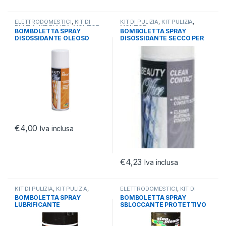
ELETTRODOMESTICI
,
KIT DI
KIT DI PULIZIA
,
KIT PULIZIA
,
PULIZIA
,
KIT PULIZIA
,
MONITOR
,
MONITOR
BOMBOLETTA SPRAY
BOMBOLETTA SPRAY
PULIZIA
DISOSSIDANTE OLEOSO
DISOSSIDANTE SECCO PER
200ML
CONTATTI 200ML
€
4,00
Iva inclusa
€
4,23
Iva inclusa
KIT DI PULIZIA
,
KIT PULIZIA
,
ELETTRODOMESTICI
,
KIT DI
MONITOR
PULIZIA
,
KIT PULIZIA
,
MONITOR
,
BOMBOLETTA SPRAY
BOMBOLETTA SPRAY
PULIZIA
LUBRIFICANTE
SBLOCCANTE PROTETTIVO
IMPERMEABILIZZANTE
E LUBRIFICANTE 400ML
SILICONE 200ML