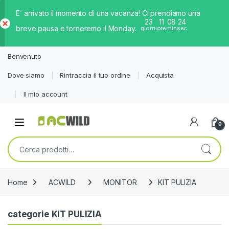
E’ arrivato il momento di una vacanza! Ci prendiamo una
23
11
08
24
breve pausa e torneremo il Monday.
giorni
ore
min
sec
Ch
iud
Benvenuto
i
Dove siamo
Rintraccia il tuo ordine
Acquista
Il mio account
0
Cerca:
Home
ACWILD
MONITOR
KIT PULIZIA
categorie KIT PULIZIA