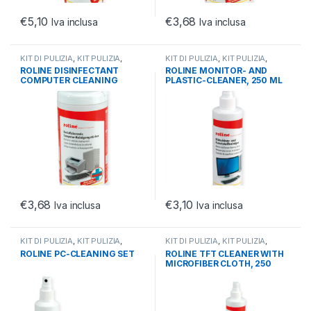
€
5,10
€
3,68
Iva inclusa
Iva inclusa
KIT DI PULIZIA
,
KIT PULIZIA
,
KIT DI PULIZIA
,
KIT PULIZIA
,
MONITOR
MONITOR
ROLINE DISINFECTANT
ROLINE MONITOR- AND
COMPUTER CLEANING
PLASTIC-CLEANER, 250 ML
WIPES, 100 PCS.
€
3,68
€
3,10
Iva inclusa
Iva inclusa
KIT DI PULIZIA
,
KIT PULIZIA
,
KIT DI PULIZIA
,
KIT PULIZIA
,
MONITOR
MONITOR
ROLINE PC-CLEANING SET
ROLINE TFT CLEANER WITH
MICROFIBER CLOTH, 250
MLS