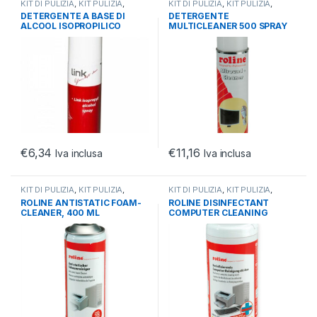
KIT DI PULIZIA
,
KIT PULIZIA
,
KIT DI PULIZIA
,
KIT PULIZIA
,
MONITOR
MONITOR
DETERGENTE A BASE DI
DETERGENTE
ALCOOL ISOPROPILICO
MULTICLEANER 500 SPRAY
SPRAY 200ML
€
6,34
€
11,16
Iva inclusa
Iva inclusa
KIT DI PULIZIA
,
KIT PULIZIA
,
KIT DI PULIZIA
,
KIT PULIZIA
,
MONITOR
MONITOR
ROLINE ANTISTATIC FOAM-
ROLINE DISINFECTANT
CLEANER, 400 ML
COMPUTER CLEANING
WIPES, 100 PCS.