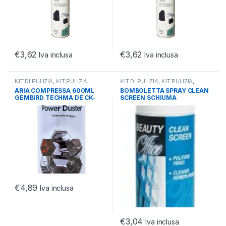
€
3,62
€
3,62
Iva inclusa
Iva inclusa
KIT DI PULIZIA
,
KIT PULIZIA
,
KIT DI PULIZIA
,
KIT PULIZIA
,
MONITOR
MONITOR
ARIA COMPRESSA 600ML
BOMBOLETTA SPRAY CLEAN
GEMBIRD TECHMA DE CK-
SCREEN SCHIUMA
CAD-FL600-01
ANTISTATICA X MONITOR
200ML
€
4,89
Iva inclusa
€
3,04
Iva inclusa