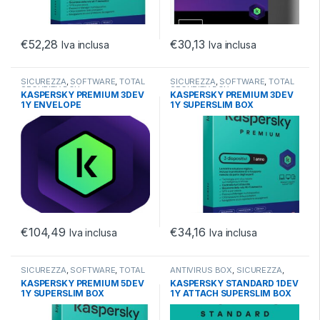
€
52,28
€
30,13
Iva inclusa
Iva inclusa
SICUREZZA
,
SOFTWARE
,
TOTAL
SICUREZZA
,
SOFTWARE
,
TOTAL
SECURITY BOX
SECURITY BOX
KASPERSKY PREMIUM 3DEV
KASPERSKY PREMIUM 3DEV
1Y ENVELOPE
1Y SUPERSLIM BOX
€
104,49
€
34,16
Iva inclusa
Iva inclusa
SICUREZZA
,
SOFTWARE
,
TOTAL
ANTIVIRUS BOX
,
SICUREZZA
,
SECURITY BOX
SOFTWARE
KASPERSKY PREMIUM 5DEV
KASPERSKY STANDARD 1DEV
1Y SUPERSLIM BOX
1Y ATTACH SUPERSLIM BOX