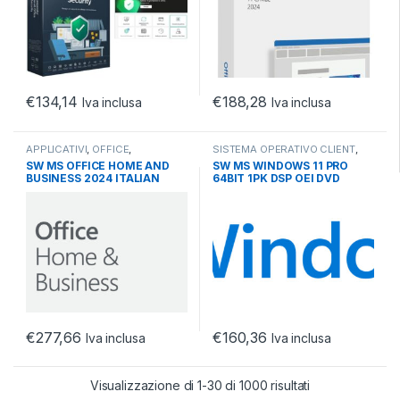
€
134,14
€
188,28
Iva inclusa
Iva inclusa
APPLICATIVI
,
OFFICE
,
SISTEMA OPERATIVO CLIENT
,
SOFTWARE
SOFTWARE
,
WINDOWS 11
SW MS OFFICE HOME AND
SW MS WINDOWS 11 PRO
BUSINESS 2024 ITALIAN
64BIT 1PK DSP OEI DVD
EUROZONE MEDIALESS
WIN/MAC
€
277,66
€
160,36
Iva inclusa
Iva inclusa
Visualizzazione di 1-30 di 1000 risultati