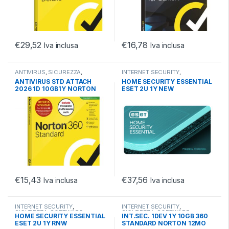
€
29,52
€
16,78
Iva inclusa
Iva inclusa
ANTIVIRUS
,
SICUREZZA
,
INTERNET SECURITY
,
SOFTWARE
SICUREZZA
,
SOFTWARE
ANTIVIRUS STD ATTACH
HOME SECURITY ESSENTIAL
2026 1D 10GB1Y NORTON
ESET 2U 1Y NEW
STANDARD ANTITRUFFA
1D1Y10G
€
15,43
€
37,56
Iva inclusa
Iva inclusa
INTERNET SECURITY
,
INTERNET SECURITY
,
SICUREZZA
,
SOFTWARE
SICUREZZA
,
SOFTWARE
HOME SECURITY ESSENTIAL
INT.SEC. 1DEV 1Y 10GB 360
ESET 2U 1Y RNW
STANDARD NORTON 12MO