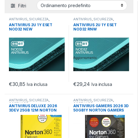
Filtri
ANTIVIRUS
,
SICUREZZA
,
ANTIVIRUS
,
SICUREZZA
,
SOFTWARE
SOFTWARE
ANTIVIRUS 2U 1Y ESET
ANTIVIRUS 2U 1Y ESET
NOD32 NEW
NOD32 RNW
€
30,85
€
29,24
Iva inclusa
Iva inclusa
ANTIVIRUS
,
SICUREZZA
,
ANTIVIRUS
,
SICUREZZA
,
SOFTWARE
SOFTWARE
ANTIVIRUS DELUXE 2026
ANTIVIRUS GAMERS 2026 3D
3DEV 25GB 12M NORTON
50GB1Y NORTON GAMERS
DELUXE ANTITRUFFA
ANTITRUFFA 3D1Y50G
3D1Y25G