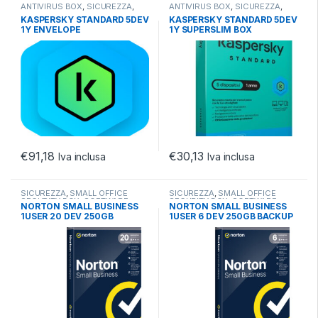
ANTIVIRUS BOX
,
SICUREZZA
,
ANTIVIRUS BOX
,
SICUREZZA
,
SOFTWARE
SOFTWARE
KASPERSKY STANDARD 5DEV
KASPERSKY STANDARD 5DEV
1Y ENVELOPE
1Y SUPERSLIM BOX
€
91,18
€
30,13
Iva inclusa
Iva inclusa
SICUREZZA
,
SMALL OFFICE
SICUREZZA
,
SMALL OFFICE
SECURITY BOX
,
SOFTWARE
SECURITY BOX
,
SOFTWARE
NORTON SMALL BUSINESS
NORTON SMALL BUSINESS
1USER 20 DEV 250GB
1USER 6 DEV 250GB BACKUP
BACKUP 12 MESI
12 MESI