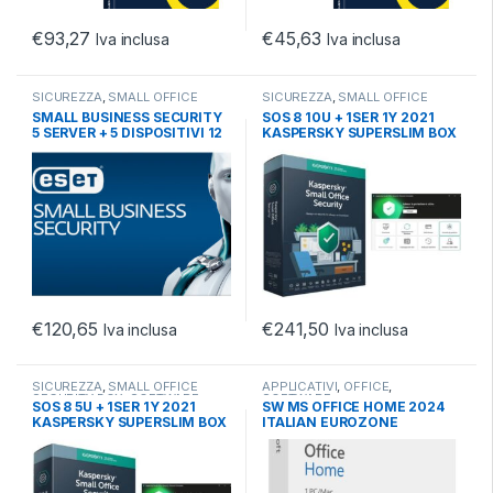
€
93,27
€
45,63
Iva inclusa
Iva inclusa
SICUREZZA
,
SMALL OFFICE
SICUREZZA
,
SMALL OFFICE
SECURITY BOX
,
SOFTWARE
SECURITY BOX
,
SOFTWARE
SMALL BUSINESS SECURITY
SOS 8 10U + 1SER 1Y 2021
5 SERVER + 5 DISPOSITIVI 12
KASPERSKY SUPERSLIM BOX
MESI
€
120,65
€
241,50
Iva inclusa
Iva inclusa
SICUREZZA
,
SMALL OFFICE
APPLICATIVI
,
OFFICE
,
SECURITY BOX
,
SOFTWARE
SOFTWARE
SOS 8 5U + 1SER 1Y 2021
SW MS OFFICE HOME 2024
KASPERSKY SUPERSLIM BOX
ITALIAN EUROZONE
MEDIALESS