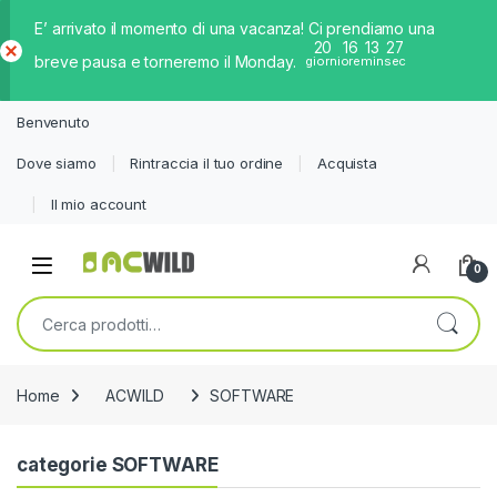
E’ arrivato il momento di una vacanza! Ci prendiamo una
20
16
13
26
breve pausa e torneremo il Monday.
giorni
ore
min
sec
Ch
iud
Benvenuto
i
Dove siamo
Rintraccia il tuo ordine
Acquista
Il mio account
0
Cerca:
Home
ACWILD
SOFTWARE
categorie SOFTWARE