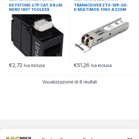
NETWORKING
,
NETWORKING
NETWORKING
,
NETWORKING
KEYSTONE UTP CAT.6 RJ45
TRANSCEIVER ZYX-SFP-SX-
NERO 180? TOOLESS
D MULTIMOD. FINO A 220M
CONTATTI DORATI 50
CONNETT.LC(1GBIT)
MICRON
€
2,72
€
51,26
Iva inclusa
Iva inclusa
Visualizzazione di 8 risultati