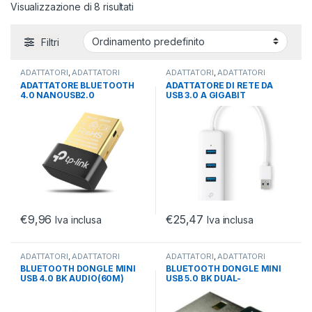
Visualizzazione di 8 risultati
Filtri
ADATTATORI
,
ADATTATORI
ADATTATORI
,
ADATTATORI
NETWORKING
,
NETWORKING
NETWORKING
,
NETWORKING
ADATTATORE BLUETOOTH
ADATTATORE DI RETE DA
4.0 NANOUSB2.0
USB 3.0 A GIGABIT
BLUETOOTH 4.0 NANO USB
ETHERNET
ADAPTER, USB
€
9,96
€
25,47
Iva inclusa
Iva inclusa
ADATTATORI
,
ADATTATORI
ADATTATORI
,
ADATTATORI
NETWORKING
,
NETWORKING
NETWORKING
,
NETWORKING
BLUETOOTH DONGLE MINI
BLUETOOTH DONGLE MINI
USB 4.0 BK AUDIO(60M)
USB 5.0 BK DUAL-
DATA(100M) ADJ
MODE(BR/EDR + LOW
ENERGY