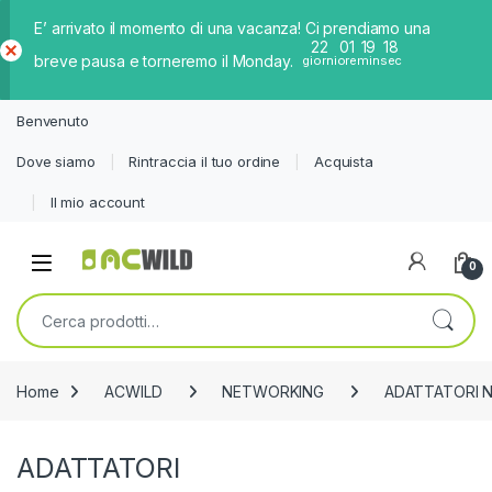
E’ arrivato il momento di una vacanza! Ci prendiamo una
22
01
19
18
breve pausa e torneremo il Monday.
giorni
ore
min
sec
Ch
iud
Benvenuto
i
Dove siamo
Rintraccia il tuo ordine
Acquista
Il mio account
0
Cerca:
Home
ACWILD
NETWORKING
ADATTATORI 
ADATTATORI