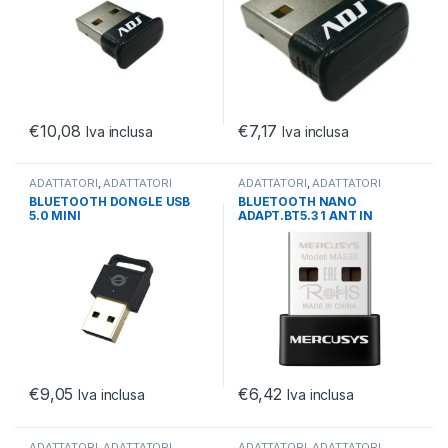
€
10,08
€
7,17
Iva inclusa
Iva inclusa
ADATTATORI
,
ADATTATORI
ADATTATORI
,
ADATTATORI
NETWORKING
,
NETWORKING
NETWORKING
,
NETWORKING
BLUETOOTH DONGLE USB
BLUETOOTH NANO
5.0 MINI
ADAPT.BT5.3 1 ANT IN
T.USB2.0
€
9,05
€
6,42
Iva inclusa
Iva inclusa
ADATTATORI
,
ADATTATORI
ADATTATORI
,
ADATTATORI