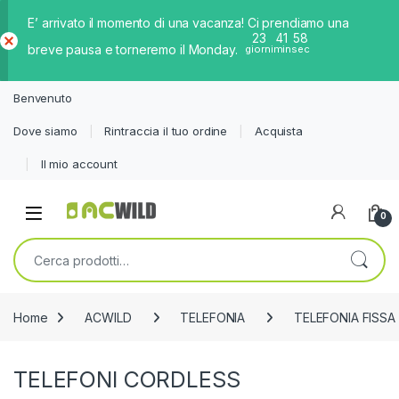
E’ arrivato il momento di una vacanza! Ci prendiamo una
23
41
58
breve pausa e torneremo il Monday.
giorni
min
sec
Ch
iud
Benvenuto
i
Dove siamo
Rintraccia il tuo ordine
Acquista
Il mio account
0
Cerca:
Home
ACWILD
TELEFONIA
TELEFONIA FISSA
TELEFONI CORDLESS