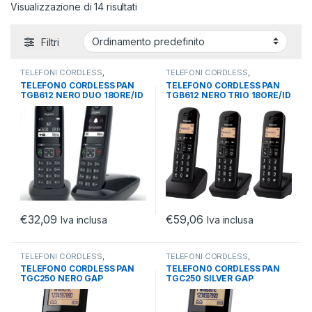
Visualizzazione di 14 risultati
Filtri
TELEFONI CORDLESS
,
TELEFONI CORDLESS
,
TELEFONIA
,
TELEFONIA FISSA
TELEFONIA
,
TELEFONIA FISSA
TELEFON0 CORDLESS PAN
TELEFON0 CORDLESS PAN
TGB612 NERO DUO 18ORE/ID
TGB612 NERO TRIO 18ORE/ID
CHI./RUBRICA 50 NUM.
CHI./RUBRICA 50 NUM.
€
32,09
€
59,06
Iva inclusa
Iva inclusa
TELEFONI CORDLESS
,
TELEFONI CORDLESS
,
TELEFONIA
,
TELEFONIA FISSA
TELEFONIA
,
TELEFONIA FISSA
TELEFON0 CORDLESS PAN
TELEFON0 CORDLESS PAN
TGC250 NERO GAP
TGC250 SILVER GAP
VIVAV/16ORE/ID
VIVAV/16ORE/ID
CHI./RUBRICA 50N
CHI./RUBRICA 50N