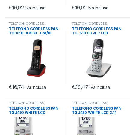
€
16,92
€
16,92
Iva inclusa
Iva inclusa
TELEFONI CORDLESS
,
TELEFONI CORDLESS
,
TELEFONIA
,
TELEFONIA FISSA
TELEFONIA
,
TELEFONIA FISSA
TELEFONO CORDLESS PAN
TELEFONO CORDLESS PAN
TGB610 ROSSO ORA/ID
TGE510 SILVER LCD
CHI./RUBRICA 50 NUM/18
1.8/VV/BLOCC
ORE
CH/COMP.APP.ACUST
€
16,74
€
39,47
Iva inclusa
Iva inclusa
TELEFONI CORDLESS
,
TELEFONI CORDLESS
,
TELEFONIA
,
TELEFONIA FISSA
TELEFONIA
,
TELEFONIA FISSA
TELEFONO CORDLESS PAN
TELEFONO CORDLESS PAN
TGU410 WHITE LCD
TGU430 WHITE LCD 2.1/
2.1/BLOCCO
TGU410 + SEGR.TELEFONICA
CH/COMP.APP.ACUST