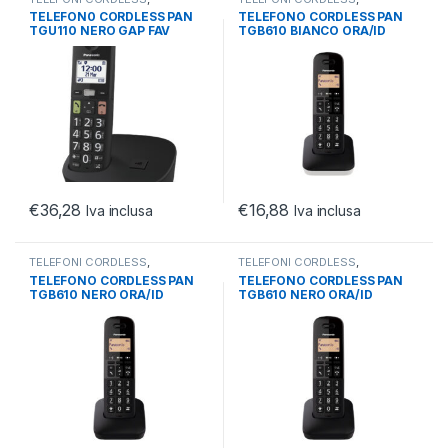
TELEFONIA
,
TELEFONIA FISSA
TELEFONIA
,
TELEFONIA FISSA
TELEFON0 CORDLESS PAN
TELEFONO CORDLESS PAN
TGU110 NERO GAP FAV
TGB610 BIANCO ORA/ID
KEY/LCD 1.8/EASY USE
CHI./RUBRICA 50 NUM/18
ORE
€
36,28
€
16,88
Iva inclusa
Iva inclusa
TELEFONI CORDLESS
,
TELEFONI CORDLESS
,
TELEFONIA
,
TELEFONIA FISSA
TELEFONIA
,
TELEFONIA FISSA
TELEFONO CORDLESS PAN
TELEFONO CORDLESS PAN
TGB610 NERO ORA/ID
TGB610 NERO ORA/ID
CHI./RUBRICA 50 NUM/18
CHI./RUBRICA 50 NUM/18
ORE
ORE