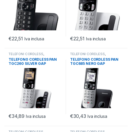
€
22,51
€
22,51
Iva inclusa
Iva inclusa
TELEFONI CORDLESS
,
TELEFONI CORDLESS
,
TELEFONIA
,
TELEFONIA FISSA
TELEFONIA
,
TELEFONIA FISSA
TELEFON0 CORDLESS PAN
TELEFON0 CORDLESS PAN
TGC260 SILVER GAP
TGC685 NERO GAP
VIVAV/SEGRETERIA/16 ORE.
VIVAV/LCD 1.8/RUBRICA
200N
€
34,89
€
30,43
Iva inclusa
Iva inclusa
TELEFONI CORDLESS
,
TELEFONI CORDLESS
,