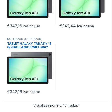
€
342,16
€
242,44
Iva inclusa
Iva inclusa
NOTEBOOK ULTRABOOK
TABLET
,
TABLET ANDROID
,
TABLET GALAXY TAB A11+ 11
TABLET ANDROID 10.X
8/256GB AND16 WIFI GRAY
€
342,16
Iva inclusa
Visualizzazione di 15 risultati