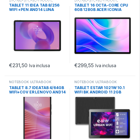
TABLET
,
TABLET ANDROID
,
TABLET
,
TABLET ANDROID
,
TABLET 11 IDEA TAB 8/256
TABLET 16 OCTA-CORE CPU
TABLET ANDROID 10.X
TABLET ANDROID 10.X
WIFI +PEN AND14 LUNA
6GB 128GB ACER ICONIA
GREY
AND 16-11MN-A17K
€
231,50
€
299,55
Iva inclusa
Iva inclusa
NOTEBOOK ULTRABOOK
NOTEBOOK ULTRABOOK
TABLET
,
TABLET ANDROID
,
TABLET
,
TABLET ANDROID
,
TABLET 8.7 IDEATAB 4/64GB
TABLET ESTAR 1021W 10.1
TABLET ANDROID 10.X
TABLET ANDROID 11.X
WIFI+COV ER LENOVO AND14
WIFI BK ANDROID 11 2GB
IPS LUNAGREY
64GB