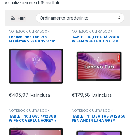
Visualizzazione di 15 risultati
Filtri
NOTEBOOK ULTRABOOK
NOTEBOOK ULTRABOOK
TABLET
,
TABLET ANDROID
TABLET
,
TABLET ANDROID
,
Lenovo Idea Tab Pro
TABLET 10,1 FHD 4/128GB
TABLET ANDROID 10.X
Mediatek 256 GB 32,3 cm
WIFI +CASE LENOVO TAB
(12.7) 8 GB Wi-Fi 6E
TB311FU AND14 LUNAGREY
(802.11ax) Android 14 Grigio
€
405,97
€
179,58
Iva inclusa
Iva inclusa
NOTEBOOK ULTRABOOK
NOTEBOOK ULTRABOOK
TABLET
,
TABLET ANDROID
,
TABLET
,
TABLET ANDROID
,
TABLET 10.1 G85 4/128GB
TABLET 11 IDEA TAB 8/128 5G
TABLET ANDROID 10.X
TABLET ANDROID 10.X
WIFI+COVER LUNAGREY +
PEN AND14 LUNA GREY
COVER