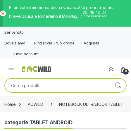
E’ arrivato il momento di una vacanza! Ci prendiamo una
20
16
14
40
breve pausa e torneremo il Monday.
giorni
ore
min
sec
Ch
iud
Benvenuto
i
Dove siamo
Rintraccia il tuo ordine
Acquista
Il mio account
0
Cerca:
Home
ACWILD
NOTEBOOK ULTRABOOK TABLET
categorie TABLET ANDROID