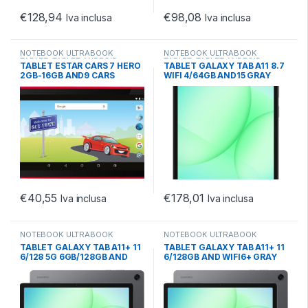
€
128,94
€
98,08
Iva inclusa
Iva inclusa
NOTEBOOK ULTRABOOK
NOTEBOOK ULTRABOOK
TABLET
,
TABLET ANDROID
,
TABLET
,
TABLET ANDROID
,
TABLET ESTAR CARS 7 HERO
TABLET GALAXY TAB A11 8.7
TABLET ANDROID 7.X
TABLET ANDROID 13.X
2GB-16GB AND9 CARS
WIFI 4/64GB AND15 GRAY
CUSTODIA KIDS!
€
40,55
€
178,01
Iva inclusa
Iva inclusa
NOTEBOOK ULTRABOOK
NOTEBOOK ULTRABOOK
TABLET
,
TABLET ANDROID
,
TABLET
,
TABLET ANDROID
,
TABLET GALAXY TAB A11+ 11
TABLET GALAXY TAB A11+ 11
TABLET ANDROID 10.X
TABLET ANDROID 10.X
6/128 5G 6GB/128GB AND
6/128GB AND WIFI6+ GRAY
GRAY