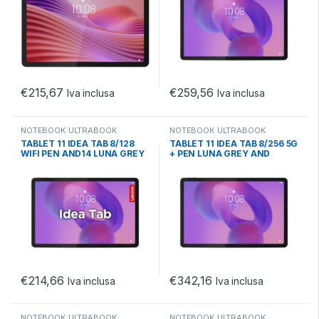
€
215,67
€
259,56
Iva inclusa
Iva inclusa
NOTEBOOK ULTRABOOK
NOTEBOOK ULTRABOOK
TABLET
,
TABLET ANDROID
,
TABLET
,
TABLET ANDROID
,
TABLET 11 IDEA TAB 8/128
TABLET 11 IDEA TAB 8/256 5G
TABLET ANDROID 10.X
TABLET ANDROID 10.X
WIFI PEN AND14 LUNA GREY
+ PEN LUNA GREY AND
€
214,66
€
342,16
Iva inclusa
Iva inclusa
NOTEBOOK ULTRABOOK
NOTEBOOK ULTRABOOK