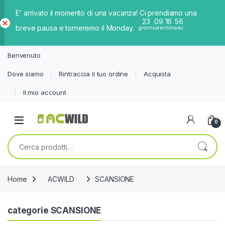
E’ arrivato il momento di una vacanza! Ci prendiamo una
23
09
16
56
breve pausa e torneremo il Monday.
giorni
ore
min
sec
Ch
iud
Benvenuto
i
Dove siamo
Rintraccia il tuo ordine
Acquista
Il mio account
0
Cerca:
Home
ACWILD
SCANSIONE
categorie SCANSIONE