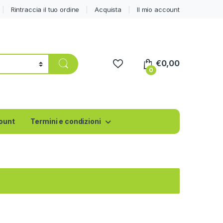
Rintraccia il tuo ordine
Acquista
Il mio account
€
0,00
0
count
Termini e condizioni