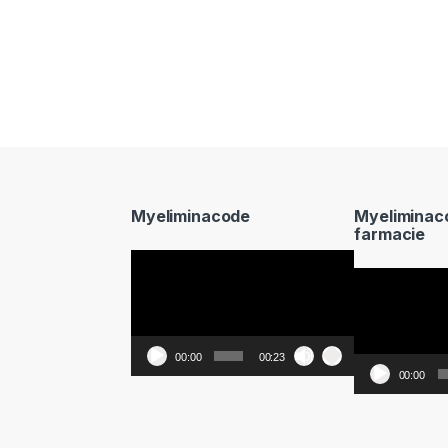
Myeliminacode
Myeliminac
farmacie
Video
Video
Player
Player
00:00
00:23
00:00