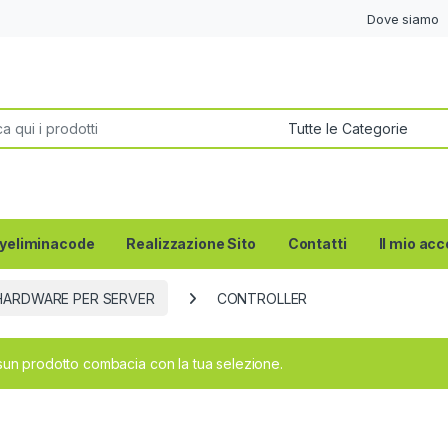
Dove siamo
per:
yeliminacode
Realizzazione Sito
Contatti
Il mio ac
HARDWARE PER SERVER
CONTROLLER
un prodotto combacia con la tua selezione.