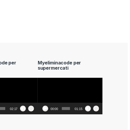
ode per
Myeliminacode per
supermercati
Video
Player
02:17
00:00
01:15