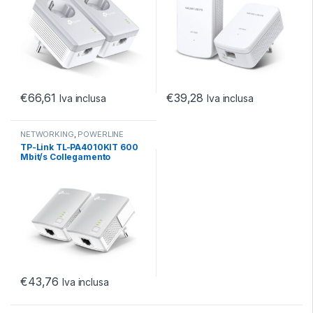
€
66,61
€
39,28
Iva inclusa
Iva inclusa
NETWORKING
,
POWERLINE
TP-Link TL-PA4010KIT 600
Mbit/s Collegamento
ethernet LAN Bianco 2 pz
€
43,76
Iva inclusa