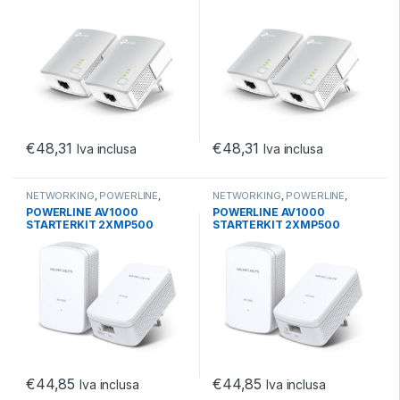
MULTISTREAMING TWIN
MULTISTREAMING TWIN
PACK
PACK
€
48,31
€
48,31
Iva inclusa
Iva inclusa
NETWORKING
,
POWERLINE
,
NETWORKING
,
POWERLINE
,
WIRED
WIRED
POWERLINE AV1000
POWERLINE AV1000
STARTERKIT 2XMP500
STARTERKIT 2XMP500
1000MBPS BROADCOM CPU
1000MBPS BROADCOM CPU
1P GIGABIT
1P GIGABIT
€
44,85
€
44,85
Iva inclusa
Iva inclusa