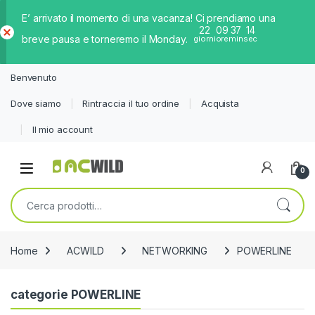
E’ arrivato il momento di una vacanza! Ci prendiamo una
22
09
37
14
breve pausa e torneremo il Monday.
giorni
ore
min
sec
Ch
iud
Benvenuto
i
Dove siamo
Rintraccia il tuo ordine
Acquista
Il mio account
0
Cerca:
Home
ACWILD
NETWORKING
POWERLINE
categorie POWERLINE