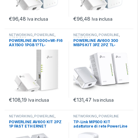
€
96,48
€
96,48
Iva inclusa
Iva inclusa
NETWORKING
,
POWERLINE
,
NETWORKING
,
POWERLINE
,
WIRELESS
WIRELESS
POWERLINE AV1000+WI-FI6
POWERLINE AV600 300
AX1500 1PGB 1?TL-
MBPS KIT 3PZ 2PZ TL-
WPA7817+1? TL-PA7017
WPA4220 + 1PZ TL-PA4010
EASYMESH
€
108,19
€
131,47
Iva inclusa
Iva inclusa
NETWORKING
,
POWERLINE
,
NETWORKING
,
POWERLINE
WIRED
POWERLINE AV600 KIT 2PZ
TP-Link MP500 KIT
1P FAST ETH ERNET
adattatore di rete PowerLine
1000 Mbit/s Collegamento
ethernet LAN Bianco 1 pz