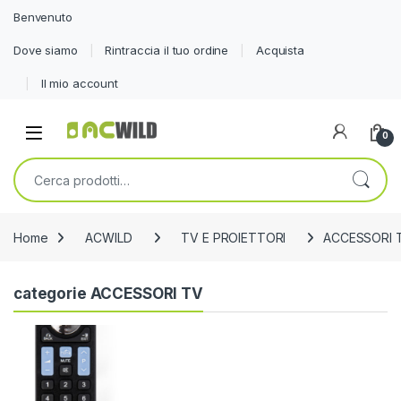
Benvenuto
Dove siamo
Rintraccia il tuo ordine
Acquista
Il mio account
0
Cerca:
Home
ACWILD
TV E PROIETTORI
ACCESSORI 
categorie ACCESSORI TV