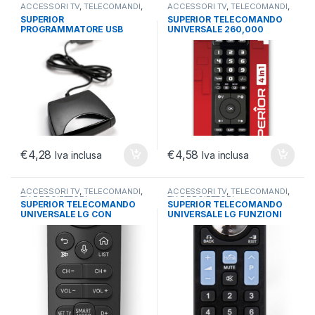
ACCESSORI TV
,
TELECOMANDI
,
ACCESSORI TV
,
TELECOMANDI
,
TV E PROIETTORI
TV E PROIETTORI
SUPERIOR
SUPERIOR TELECOMANDO
PROGRAMMATORE USB
UNIVERSALE 260,000
TELECOMANDI UNIVERSALI
DISPOSITIVI SERVE
PROGR.RE
€
4,28
€
4,58
Iva inclusa
Iva inclusa
ACCESSORI TV
,
TELECOMANDI
,
ACCESSORI TV
,
TELECOMANDI
,
TV E PROIETTORI
TV E PROIETTORI
SUPERIOR TELECOMANDO
SUPERIOR TELECOMANDO
UNIVERSALE LG CON
UNIVERSALE LG FUNZIONI
COMANDI VOCALI
SMART TV SHST TV