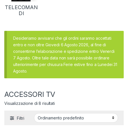
TELECOMAN
DI
Desideriamo avvisarvi che gli ordini saranno accettati
entro e non oltre Giovedi 6 Agosto 2026, al fine di
consentirne l’elaborazione e spedizione entro Venerdi
7 Agosto. Oltre tale data non sarà possibile ordinare
ulteriorimente per chiusura Ferie estive fino a Lunedei 31
Agosto.
ACCESSORI TV
Visualizzazione di 8 risultati
Filtri