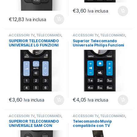
€
3,60
Iva inclusa
€
12,83
Iva inclusa
ACCESSORI TV
,
TELECOMANDI
,
ACCESSORI TV
,
TELECOMANDI
,
TV E PROIETTORI
TV E PROIETTORI
SUPERIOR TELECOMANDO
Superior Telecomando
UNIVERSALE LG FUNZIONI
Universale Philips Funzioni
SMART TV SHST TV
Smart Tv
€
3,60
€
4,05
Iva inclusa
Iva inclusa
ACCESSORI TV
,
TELECOMANDI
,
ACCESSORI TV
,
TELECOMANDI
,
TV E PROIETTORI
TV E PROIETTORI
SUPERIOR TELECOMANDO
Telecomando Muvip
UNIVERSALE SAM CON
compatibile con TV
COMANDI VOCALI SAMSUNG
Samsung