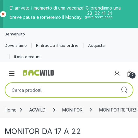
E’ arrivato il momento di una vacanza! Ci prendiamo una
23
02
41
34
breve pausa e torneremo il Monday.
giorni
ore
min
sec
Ch
iud
Benvenuto
i
Dove siamo
Rintraccia il tuo ordine
Acquista
Il mio account
0
Cerca:
Home
ACWILD
MONITOR
MONITOR REFURB
MONITOR DA 17 A 22