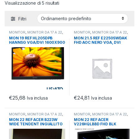
Visualizzazione di 5 risultati
Filtri
MONITOR
,
MONITOR DA 17 A 22
,
MONITOR
,
MONITOR DA 17 A 22
,
MONITOR REFURBISHED
MONITOR REFURBISHED
MON 19 REF HL205DPB
MON 21.5 REF E2250SWDAK
HANNSG VGA/DVI 1600X900
FHD AOC NERO VGA, DVI
SENZA PEDISTALLO BLK
SENZA PIEDISTALLO
€
25,68
€
24,81
Iva inclusa
Iva inclusa
MONITOR
,
MONITOR DA 17 A 22
,
MONITOR
,
MONITOR DA 17 A 22
,
MONITOR REFURBISHED
MONITOR REFURBISHED
MON 22 REF ACER B223W
MON 22 REF ACER
WIDE TENDENT INGIALLITO
V226HQLBBD FHD BLK
1680 X 1050 VGA DVI
VGA/DVI SENZA PEDISTALLO