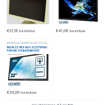
€
51,18
€
41,08
Iva inclusa
Iva inclusa
MONITOR
,
MONITOR DA 17 A 22
,
MONITOR REFURBISHED
MON 22 REF AOC E2275PWJ
FHD BK VGA/HDMI/DVI
MULTIM. NO PIEDISTAL.
€
34,06
Iva inclusa