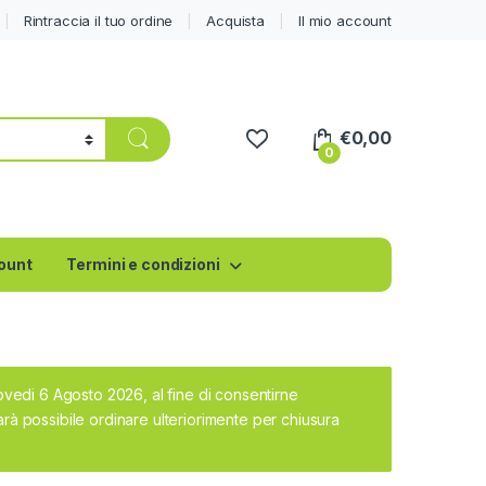
Rintraccia il tuo ordine
Acquista
Il mio account
€
0,00
0
count
Termini e condizioni
iovedi 6 Agosto 2026, al fine di consentirne
rà possibile ordinare ulteriorimente per chiusura