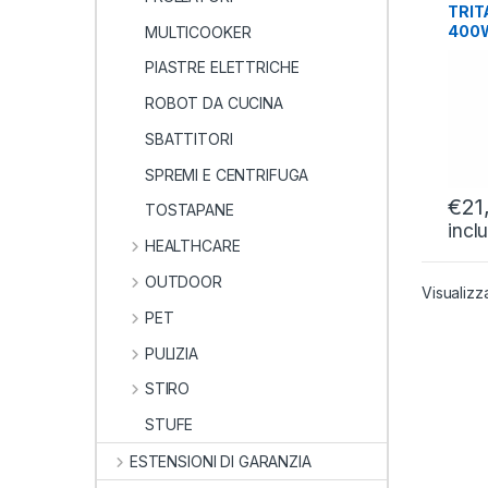
ROBO
TRIT
400W
MULTICOOKER
600M
PIASTRE ELETTRICHE
ROBOT DA CUCINA
SBATTITORI
SPREMI E CENTRIFUGA
€
21
TOSTAPANE
incl
HEALTHCARE
OUTDOOR
Visualizza
PET
PULIZIA
STIRO
STUFE
ESTENSIONI DI GARANZIA