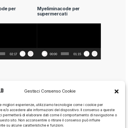
ode per
Myeliminacode per
supermercati
Video
Player
02:17
00:00
01:15
Gestisci Consenso Cookie
le migliori esperienze, utilizziamo tecnologie come i cookie per
 e/o accedere alle informazioni del dispositivo. Il consenso a queste
ci permetterà di elaborare dati come il comportamento di navigazione o
questo sito. Non acconsentire o ritirare il consenso può influire
te su alcune caratteristiche e funzioni.