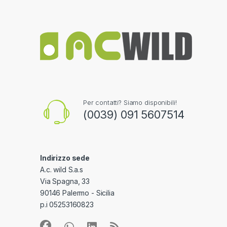
Per contatti? Siamo disponibili!
(0039) 091 5607514
Indirizzo sede
A.c. wild S.a.s
Via Spagna, 33
90146 Palermo - Sicilia
p.i 05253160823