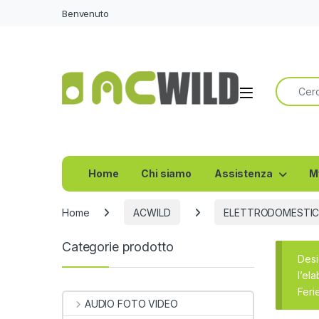
Benvenuto
Ricerca 
Home
Chi siamo
Assistenza
M
Home
ACWILD
ELETTRODOMESTIC
Categorie prodotto
Desi
l’el
Feri
AUDIO FOTO VIDEO