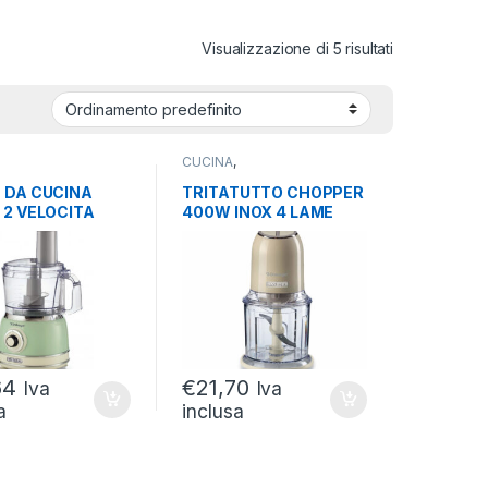
Visualizzazione di 5 risultati
CUCINA
,
ODOMESTICI
,
ELETTRODOMESTICI
,
DA CUCINA
ROBOT DA CUCINA
 DA CUCINA
TRITATUTTO CHOPPER
 2 VELOCITA
400W INOX 4 LAME
VINTAGE 2,1 LITRI
600ML BEIGE
64
€
21,70
Iva
Iva
a
inclusa