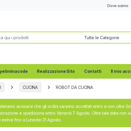
Dove siamo
per:
yeliminacode
Realizzazione Sito
Contatti
Il mio ac
I
CUCINA
ROBOT DA CUCINA
deriamo avvisarvi che gli ordini saranno accettati entro e non oltre G
aborazione e spedizione entro Venerdi 7 Agosto. Oltre tale data non sa
e estive fino a Lunedei 31 Agosto.