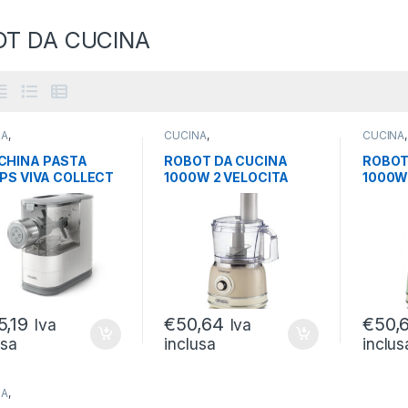
T DA CUCINA
NA
,
CUCINA
,
CUCINA
,
TRODOMESTICI
,
ELETTRODOMESTICI
,
ELETTR
T DA CUCINA
ROBOT DA CUCINA
ROBOT 
CHINA PASTA
ROBOT DA CUCINA
ROBOT
IPS VIVA COLLECT
1000W 2 VELOCITA
1000W
ECTION PASTA
SERIE VINTAGE 2,1 LITRI
SERIE 
45/19
BEIGE
VERDE
5,19
€
50,64
€
50,
Iva
Iva
usa
inclusa
inclus
NA
,
TRODOMESTICI
,