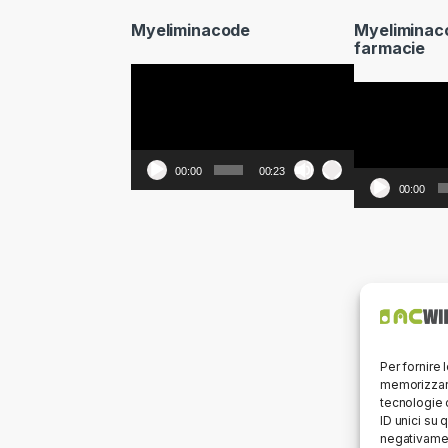
Myeliminacode
Myeliminac
farmacie
Video
Video
Player
Player
00:00
00:23
00:00
Per fornire 
memorizzare
tecnologie 
ID unici su 
negativamen