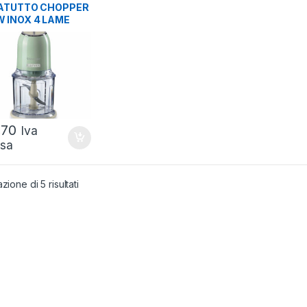
T DA CUCINA
ATUTTO CHOPPER
 INOX 4 LAME
L VERDE
,70
Iva
usa
zione di 5 risultati