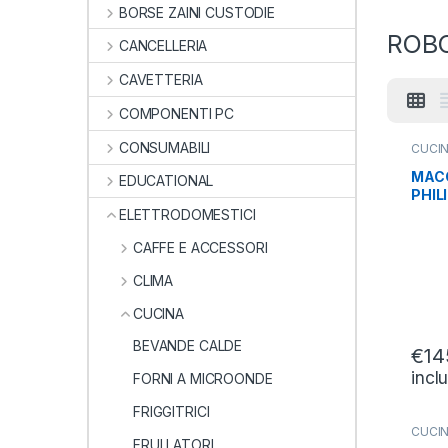
BORSE ZAINI CUSTODIE
ROBO
CANCELLERIA
CAVETTERIA
COMPONENTI PC
CONSUMABILI
CUCI
ELET
ROBO
MAC
EDUCATIONAL
PHIL
COLL
ELETTRODOMESTICI
HR23
CAFFE E ACCESSORI
CLIMA
CUCINA
BEVANDE CALDE
€
14
incl
FORNI A MICROONDE
FRIGGITRICI
CUCI
ELET
FRULLATORI