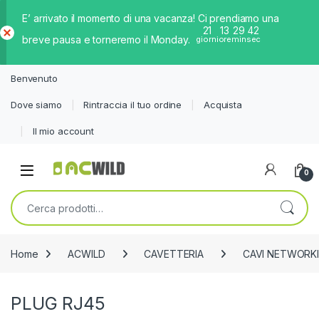
E’ arrivato il momento di una vacanza! Ci prendiamo una
21
13
29
41
breve pausa e torneremo il Monday.
giorni
ore
min
sec
Ch
iud
Benvenuto
i
Dove siamo
Rintraccia il tuo ordine
Acquista
Il mio account
0
Cerca:
Home
ACWILD
CAVETTERIA
CAVI NETWORK
PLUG RJ45