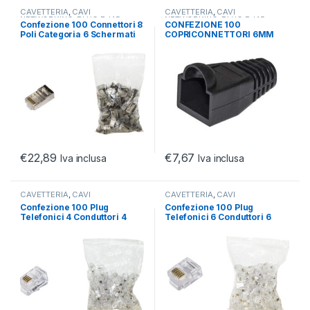
CAVETTERIA
,
CAVI
CAVETTERIA
,
CAVI
NETWORKING
,
PLUG RJ45
NETWORKING
,
PLUG RJ45
Confezione 100 Connettori 8
CONFEZIONE 100
Poli Categoria 6 Schermati
COPRICONNETTORI 6MM
Rj45 Per Cavo Flessibile
PER PLUG RJ45 8 POLI CAVO
CAT 5E- 6 NERI
€
22,89
€
7,67
Iva inclusa
Iva inclusa
CAVETTERIA
,
CAVI
CAVETTERIA
,
CAVI
NETWORKING
,
PLUG RJ45
NETWORKING
,
PLUG RJ45
Confezione 100 Plug
Confezione 100 Plug
Telefonici 4 Conduttori 4
Telefonici 6 Conduttori 6
Posizioni 4P4C Rj10
Posizioni 6P6C Rj12