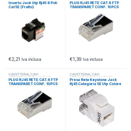
NETWORKING
,
PLUG RJ45
NETWORKING
,
PLUG RJ45
Inserto Jack Utp Rj45 8 Poli
PLUG RJ45 RETE CAT.6 FTP
Cat 5E (Frutto)
TRANSPARET CONF. 10PCS
ADJ
€
2,21
€
1,39
Iva inclusa
Iva inclusa
CAVETTERIA
,
CAVI
CAVETTERIA
,
CAVI
NETWORKING
,
PLUG RJ45
NETWORKING
,
PLUG RJ45
PLUG RJ45 RETE CAT.6 FTP
Presa Rete Keystone Jack
TRANSPARET CONF. 10PCS
Rj45 Categoria 5E Utp Colore
ADJ
Bianco 180° Contatti Dorati
50 Micron