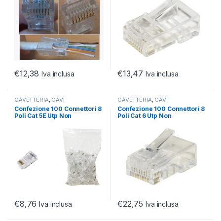
€
12,38
€
13,47
Iva inclusa
Iva inclusa
CAVETTERIA
,
CAVI
CAVETTERIA
,
CAVI
NETWORKING
,
PLUG RJ45
NETWORKING
,
PLUG RJ45
Confezione 100 Connettori 8
Confezione 100 Connettori 8
Poli Cat 5E Utp Non
Poli Cat 6 Utp Non
Schermato Rj45 Per Cavo
Schermato Rj45 Per Cavo
Flessibile
Solido
€
8,76
€
22,75
Iva inclusa
Iva inclusa