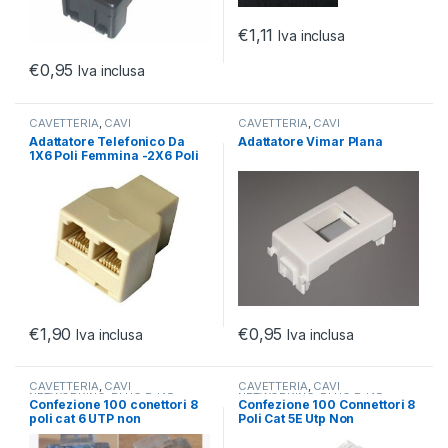
€
1,11
Iva inclusa
€
0,95
Iva inclusa
CAVETTERIA
,
CAVI
CAVETTERIA
,
CAVI
NETWORKING
,
PLUG RJ45
NETWORKING
,
PLUG RJ45
Adattatore Telefonico Da
Adattatore Vimar Plana
1X6 Poli Femmina -2X6 Poli
Femmina
€
1,90
€
0,95
Iva inclusa
Iva inclusa
CAVETTERIA
,
CAVI
CAVETTERIA
,
CAVI
NETWORKING
,
PLUG RJ45
NETWORKING
,
PLUG RJ45
Confezione 100 conettori 8
Confezione 100 Connettori 8
poli cat 6 UTP non
Poli Cat 5E Utp Non
schermato RJ45 con fori per
Schermato Rj45 Con Inserto
agevolare inserimento cavi
Per Cavo Flessibile