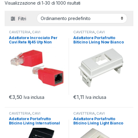
Visualizzazione di 1-30 di 1000 risultati
Filtri
CAVETTERIA
,
CAVI
CAVETTERIA
,
CAVI
NETWORKING
,
PLUG RJ45
NETWORKING
,
PLUG RJ45
Adattatore Incrociato Per
Adattatore Portafrutto
Cavi Rete Rj45 Utp Non
Biticino Living Now Bianco
Schermato Cat 5E
€
3,50
€
1,11
Iva inclusa
Iva inclusa
CAVETTERIA
,
CAVI
CAVETTERIA
,
CAVI
NETWORKING
,
PLUG RJ45
NETWORKING
,
PLUG RJ45
Adattatore Portafrutto
Adattatore Portafrutto
Bticino Living International
Bticino Living Light Bianco
Nero