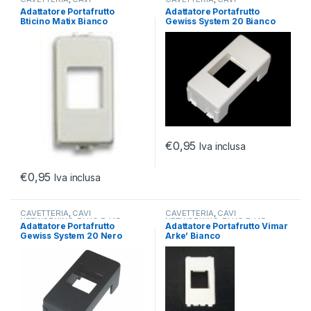
NETWORKING
,
PLUG RJ45
NETWORKING
,
PLUG RJ45
Adattatore Portafrutto
Adattatore Portafrutto
Bticino Matix Bianco
Gewiss System 20 Bianco
€
0,95
Iva inclusa
€
0,95
Iva inclusa
CAVETTERIA
,
CAVI
CAVETTERIA
,
CAVI
NETWORKING
,
PLUG RJ45
NETWORKING
,
PLUG RJ45
Adattatore Portafrutto
Adattatore Portafrutto Vimar
Gewiss System 20 Nero
Arke’ Bianco