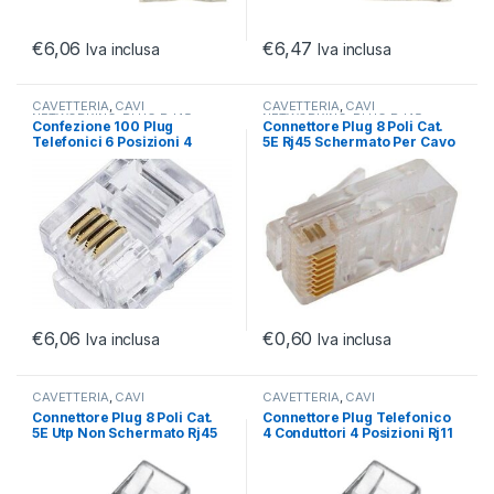
€
6,06
€
6,47
Iva inclusa
Iva inclusa
CAVETTERIA
,
CAVI
CAVETTERIA
,
CAVI
NETWORKING
,
PLUG RJ45
NETWORKING
,
PLUG RJ45
Confezione 100 Plug
Connettore Plug 8 Poli Cat.
Telefonici 6 Posizioni 4
5E Rj45 Schermato Per Cavo
Contatti 6P4C Rj11
Rete Solido
€
6,06
€
0,60
Iva inclusa
Iva inclusa
CAVETTERIA
,
CAVI
CAVETTERIA
,
CAVI
NETWORKING
,
PLUG RJ45
NETWORKING
,
PLUG RJ45
Connettore Plug 8 Poli Cat.
Connettore Plug Telefonico
5E Utp Non Schermato Rj45
4 Conduttori 4 Posizioni Rj11
Per Cavo Rete Flessibile (A-
(A-Mo 4/4 Sf)
Mo 8/8 Sr)