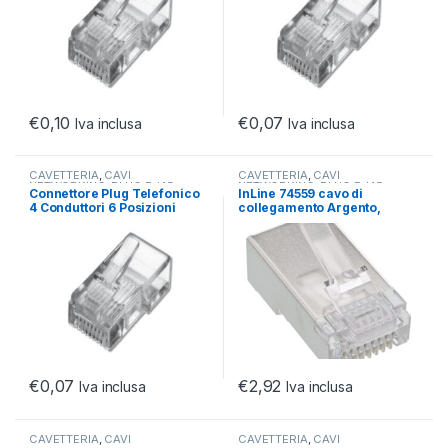
€
0,10
€
0,07
Iva inclusa
Iva inclusa
CAVETTERIA
,
CAVI
CAVETTERIA
,
CAVI
NETWORKING
,
PLUG RJ45
NETWORKING
,
PLUG RJ45
Connettore Plug Telefonico
InLine 74559 cavo di
4 Conduttori 6 Posizioni
collegamento Argento,
6P4C (A-Mo 6/4 Sf)
Trasparente, Bianco
€
0,07
€
2,92
Iva inclusa
Iva inclusa
CAVETTERIA
,
CAVI
CAVETTERIA
,
CAVI