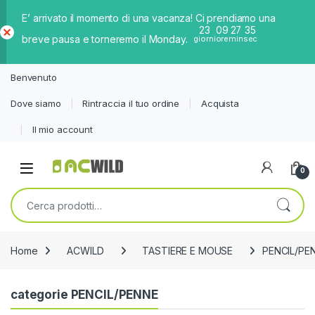
E’ arrivato il momento di una vacanza! Ci prendiamo una
23
09
27
35
breve pausa e torneremo il Monday.
giorni
ore
min
sec
Ch
iud
Benvenuto
i
Dove siamo
Rintraccia il tuo ordine
Acquista
Il mio account
0
Cerca:
Home
ACWILD
TASTIERE E MOUSE
PENCIL/PE
categorie PENCIL/PENNE