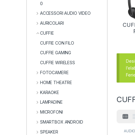
0
ACCESSORI AUDIO VIDEO
AURICOLARI
CUF
CUFFIE
CUFFIE CON FILO
CUFFIE GAMING
Desi
CUFFIE WIRELESS
l’el
FOTOCAMERE
Feri
HOME THEATRE
KARAOKE
CUFF
LAMPADINE
MICROFONI
SMARTBOX ANDROID
AUDIO
SPEAKER