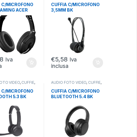
A C/MICROFONO
CUFFIA C/MICROFONO
GAMING ACER
3,5MM BK
A 3,5 MM.
CONTR.VOLUME CAVO
1,8MT
98
€
5,58
Iva
Iva
a
inclusa
FOTO VIDEO
,
CUFFIE
,
AUDIO FOTO VIDEO
,
CUFFIE
,
WIRELESS
CUFFIE WIRELESS
A C/MICROFONO
CUFFIA C/MICROFONO
OOTH 5.3 BK
BLUETOOTH 5.4 BK
RUMORE +
PADIGLIONI
TIVAZIONE
PIEGHEVOLI