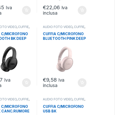
45
€
22,06
Iva
Iva
a
inclusa
FOTO VIDEO
,
CUFFIE
,
AUDIO FOTO VIDEO
,
CUFFIE
,
WIRELESS
CUFFIE WIRELESS
A C/MICROFONO
CUFFIA C/MICROFONO
OOTH BK DEEP
BLUETOOTH PINK DEEP
.0
PLUS 2.0
PHONE/TABLET
SMARTPHONE/TABLET
ADJ
97
€
9,58
Iva
Iva
a
inclusa
FOTO VIDEO
,
CUFFIE
,
AUDIO FOTO VIDEO
,
CUFFIE
,
WIRELESS
CUFFIE WIRELESS
A C/MICROFONO
CUFFIA C/MICROFONO
K CANC.RUMORE
USB BK