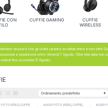
FIE CON
CUFFIE GAMING
CUFFIE
FILO
WIRELESS
deriamo avvisarvi che gli ordini saranno accettati entro e non oltre G
aborazione e spedizione entro Venerdi 7 Agosto. Oltre tale data non sa
e estive fino a Lunedei 31 Agosto.
IE
 FOTO VIDEO
,
CUFFIE
AUDIO FOTO VIDEO
,
CUFFIE
,
AUDIO 
CUFFIE WIRELESS
CUFFIE 