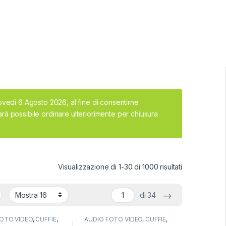
iovedi 6 Agosto 2026, al fine di consentirne
rà possibile ordinare ulteriorimente per chiusura
Visualizzazione di 1-30 di 1000 risultati
→
di 34
FOTO VIDEO
,
CUFFIE
,
AUDIO FOTO VIDEO
,
CUFFIE
,
GAMING
CUFFIE CON FILO