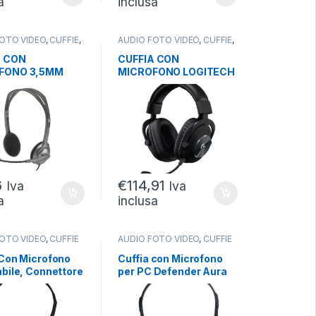
a
inclusa
FOTO VIDEO
,
CUFFIE
,
AUDIO FOTO VIDEO
,
CUFFIE
,
CON FILO
CUFFIE CON FILO
A CON
CUFFIA CON
FONO 3,5MM
MICROFONO LOGITECH
HEADSET
G PRO
6
€
114,91
Iva
Iva
a
inclusa
FOTO VIDEO
,
CUFFIE
AUDIO FOTO VIDEO
,
CUFFIE
 Con Microfono
Cuffia con Microfono
abile, Connettore
per PC Defender Aura
Controllo Volume
102 nero, cavo 1,8 m