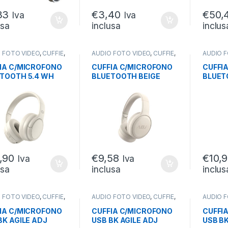
33
€
3,40
€
50,
Iva
Iva
usa
inclusa
inclus
 FOTO VIDEO
,
CUFFIE
,
AUDIO FOTO VIDEO
,
CUFFIE
,
AUDIO 
E WIRELESS
CUFFIE WIRELESS
CUFFIE 
IA C/MICROFONO
CUFFIA C/MICROFONO
CUFFI
TOOTH 5.4 WH
BLUETOOTH BEIGE
BLUET
GLIONI
DEEP PLUS 2.0
PLUS 2
HEVOLI
SMARTPHONE/TABLET
SMART
ADJ
ADJ
,90
€
9,58
€
10,
Iva
Iva
usa
inclusa
inclus
 FOTO VIDEO
,
CUFFIE
,
AUDIO FOTO VIDEO
,
CUFFIE
,
AUDIO 
E CON FILO
CUFFIE CON FILO
CUFFIE 
IA C/MICROFONO
CUFFIA C/MICROFONO
CUFFI
BK AGILE ADJ
USB BK AGILE ADJ
USB B