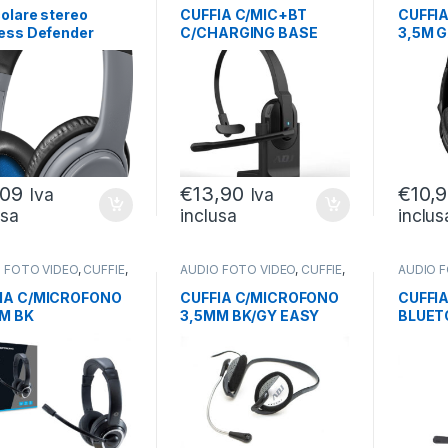
olare stereo
CUFFIA C/MIC+BT
CUFFI
less Defender
C/CHARGING BASE
3,5M 
otion B520 grigio,
ADJ PER CALL
JACK D
tooth
CENTER/UFFICIO/46
ORE RIPR
,09
€
13,90
€
10,
Iva
Iva
usa
inclusa
inclus
 FOTO VIDEO
,
CUFFIE
,
AUDIO FOTO VIDEO
,
CUFFIE
,
AUDIO 
E CON FILO
CUFFIE CON FILO
CUFFIE 
IA C/MICROFONO
CUFFIA C/MICROFONO
CUFFI
M BK
3,5MM BK/GY EASY
BLUET
TR.VOLUME CAVO
SMARTPHONE/TABLET
CANC.
ADJ
DISAT
AUDIO