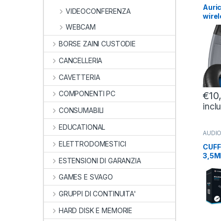
Auric
VIDEOCONFERENZA
wire
FreeM
WEBCAM
Blue
BORSE ZAINI CUSTODIE
CANCELLERIA
CAVETTERIA
COMPONENTI PC
€
10
incl
CONSUMABILI
EDUCATIONAL
AUDIO
CUFFI
ELETTRODOMESTICI
CUFF
3,5M
ESTENSIONI DI GARANZIA
CON
2MT
GAMES E SVAGO
GRUPPI DI CONTINUITA'
HARD DISK E MEMORIE