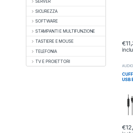
SERVER
SICUREZZA
SOFTWARE
STAMPANTI E MULTIFUNZIONE
TASTIERE E MOUSE
€
11
incl
TELEFONIA
TV E PROIETTORI
AUDIO
CUFFI
CUFF
USB 
CON
2MT
€
12