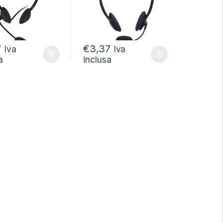
7
€
3,37
Iva
Iva
a
inclusa