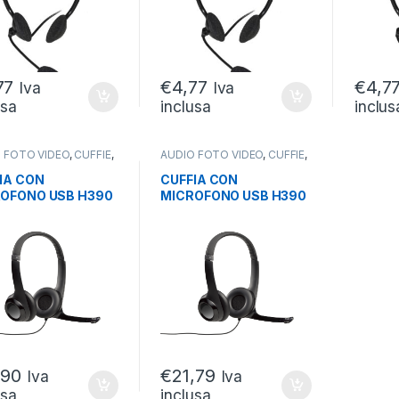
77
€
4,77
€
4,7
Iva
Iva
usa
inclusa
inclus
 FOTO VIDEO
,
CUFFIE
,
AUDIO FOTO VIDEO
,
CUFFIE
,
E CON FILO
CUFFIE CON FILO
IA CON
CUFFIA CON
OFONO USB H390
MICROFONO USB H390
DSET
HEADSET
,90
€
21,79
Iva
Iva
usa
inclusa