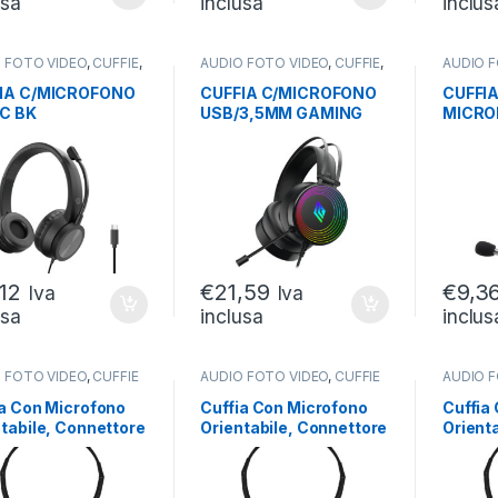
usa
inclusa
inclus
 FOTO VIDEO
,
CUFFIE
,
AUDIO FOTO VIDEO
,
CUFFIE
,
AUDIO 
E CON FILO
CUFFIE GAMING
CUFFIE 
IA C/MICROFONO
CUFFIA C/MICROFONO
CUFFI
C BK
USB/3,5MM GAMING
MICRO
C.RUMORE
RGB BK CRUX
H110 
TR.REMOTO CAVO
,12
€
21,59
€
9,3
Iva
Iva
usa
inclusa
inclus
 FOTO VIDEO
,
CUFFIE
AUDIO FOTO VIDEO
,
CUFFIE
AUDIO 
ia Con Microfono
Cuffia Con Microfono
Cuffia
tabile, Connettore
Orientabile, Connettore
Orient
,5 Mm E Controllo
2 X 3,5 Mm E Controllo
Usb E 
me
Volume