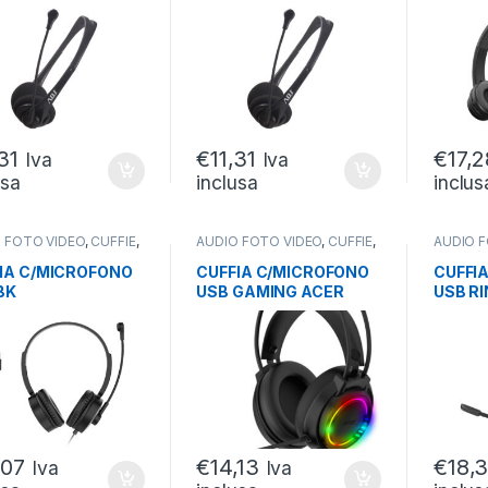
CONTR
2MT
,31
€
11,31
€
17,2
Iva
Iva
usa
inclusa
inclus
 FOTO VIDEO
,
CUFFIE
,
AUDIO FOTO VIDEO
,
CUFFIE
,
AUDIO 
E CON FILO
CUFFIE GAMING
CUFFIE 
IA C/MICROFONO
CUFFIA C/MICROFONO
CUFFI
BK
USB GAMING ACER
USB R
TR.REMOTO CAVO
GH1600 LED
CONTR
SU CA
,07
€
14,13
€
18,
Iva
Iva