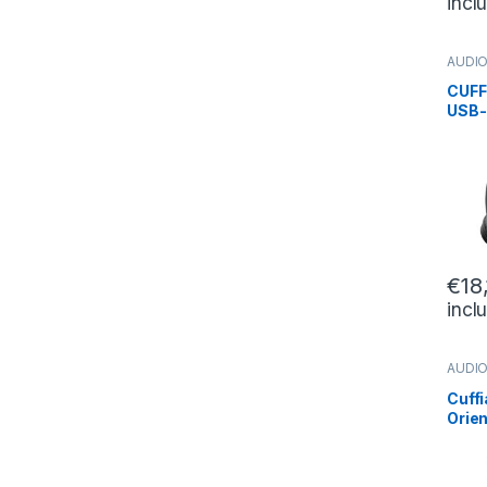
incl
AUDIO
CUFFI
CUFF
USB-
CAN
CON
2MT
€
18
incl
AUDIO
Cuff
Orien
1 X 3
Volu