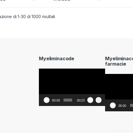
zione di 1-30 di 1000 risultati
Myeliminacode
Myeliminac
farmacie
Video
Video
Player
Player
00:00
00:23
00:00