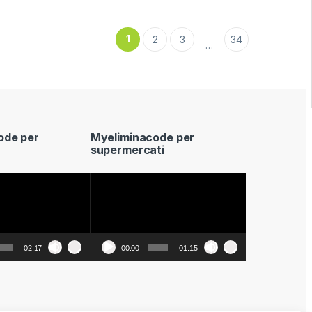
1
2
3
34
…
ode per
Myeliminacode per
supermercati
Video
Player
02:17
00:00
01:15