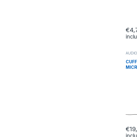
€
4,
incl
AUDIO
CUFFI
CUFF
MICR
HEA
€
19
incl