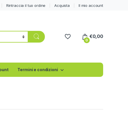
Rintraccia il tuo ordine
Acquista
Il mio account
€
0,00
0
count
Termini e condizioni