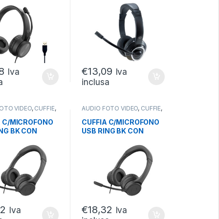
.REMOTO CAVO
CONTR.REMOTO CAVO
2MT
8
€
13,09
Iva
Iva
a
inclusa
FOTO VIDEO
,
CUFFIE
,
AUDIO FOTO VIDEO
,
CUFFIE
,
CON FILO
CUFFIE CON FILO
A C/MICROFONO
CUFFIA C/MICROFONO
ING BK CON
USB RING BK CON
OLLER VOLUME
CONTROLLER VOLUME
VO
SU CAVO
32
€
18,32
Iva
Iva