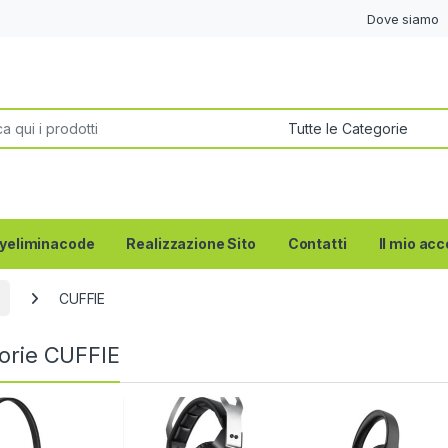
Dove siamo
per:
yeliminacode
Realizzazione Sito
Contatti
Il mio ac
CUFFIE
orie CUFFIE