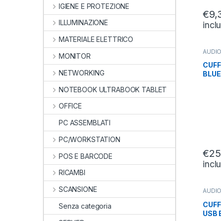
IGIENE E PROTEZIONE
€
9,
ILLUMINAZIONE
incl
MATERIALE ELETTRICO
AUDIO
MONITOR
CUFFI
CUFF
NETWORKING
BLUE
PADI
NOTEBOOK ULTRABOOK TABLET
PIEG
OFFICE
PC ASSEMBLATI
PC/WORKSTATION
€
25
POS E BARCODE
incl
RICAMBI
SCANSIONE
AUDIO
CUFFI
CUFF
Senza categoria
USB 