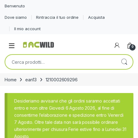
Benvenuto
Dove siamo
Rintraccia il tuo ordine
Acquista
Il mio account
0
Cerca:
Home
ean13
1210002609296
Desideriamo avvisarvi che gli ordini saranno accettati
entro e non oltre Giovedi 6 Agosto 2026, al fine di
consentirne l’elaborazione e spedizione entro Venerdi
7 Agosto. Oltre tale data non sarà possibile ordinare
ulteriorimente per chiusura Ferie estive fino a Lunedei 31
Agosto.