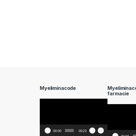
Myeliminacode
Myeliminac
farmacie
Video
Video
Player
Player
00:00
00:23