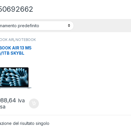
50692662
OOK AIR
,
NOTEBOOK
ABOOK TABLET
,
ABOOK E
OOK AIR 13 M5
RTIBILI
/1TB SKYBL
RE 10GPU M5 SKY
 2026
988,64
Iva
usa
azione del risultato singolo