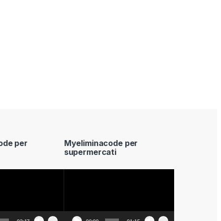
ode per
Myeliminacode per
supermercati
Video
Player