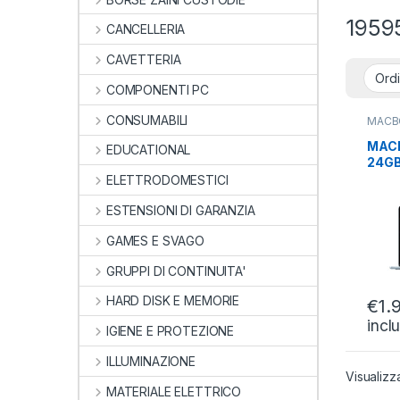
1959
CANCELLERIA
CAVETTERIA
COMPONENTI PC
CONSUMABILI
MACB
ULTR
ULTR
MACB
EDUCATIONAL
CONVE
24GB
10CO
ELETTRODOMESTICI
BLUE
ESTENSIONI DI GARANZIA
GAMES E SVAGO
GRUPPI DI CONTINUITA'
HARD DISK E MEMORIE
€
1.
incl
IGIENE E PROTEZIONE
ILLUMINAZIONE
Visualizz
MATERIALE ELETTRICO