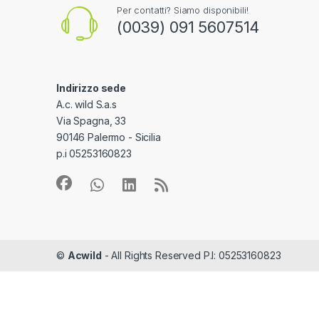
Per contatti? Siamo disponibili!
(0039) 091 5607514
Indirizzo sede
A.c. wild S.a.s
Via Spagna, 33
90146 Palermo - Sicilia
p.i 05253160823
©
Acwild
- All Rights Reserved P.I: 05253160823