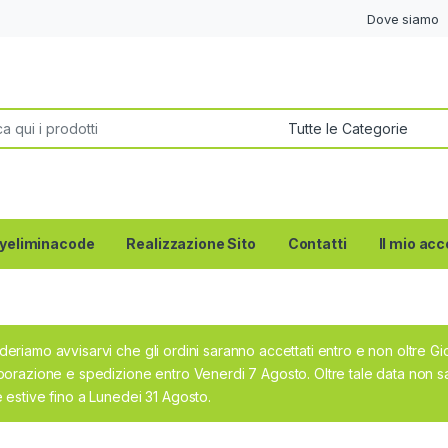
Dove siamo
per:
yeliminacode
Realizzazione Sito
Contatti
Il mio ac
deriamo avvisarvi che gli ordini saranno accettati entro e non oltre G
aborazione e spedizione entro Venerdi 7 Agosto. Oltre tale data non sa
e estive fino a Lunedei 31 Agosto.