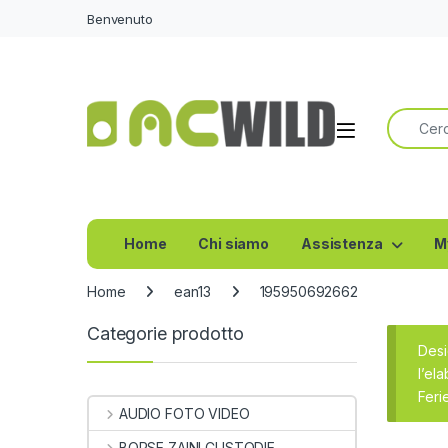
Benvenuto
Ricerca 
Home
Chi siamo
Assistenza
M
Home
ean13
195950692662
Categorie prodotto
Desi
l’el
Feri
AUDIO FOTO VIDEO
BORSE ZAINI CUSTODIE