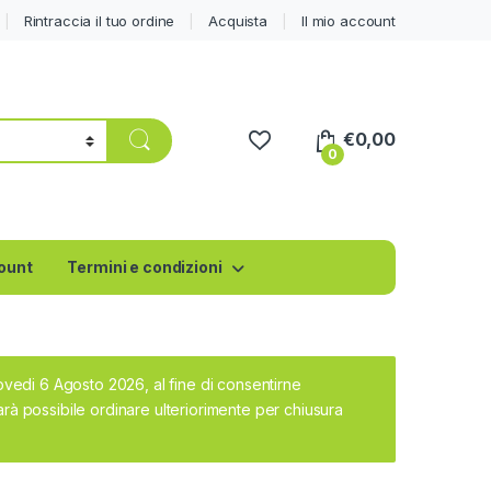
Rintraccia il tuo ordine
Acquista
Il mio account
€
0,00
0
count
Termini e condizioni
iovedi 6 Agosto 2026, al fine di consentirne
rà possibile ordinare ulteriorimente per chiusura