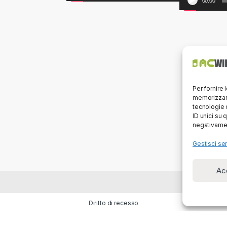
00:00
Per fornire 
memorizzare
tecnologie 
ID unici su 
negativamen
Gestisci ser
Ac
Diritto di recesso