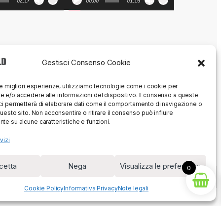
02:17
00:00
01:15
Gestisci Consenso Cookie
le migliori esperienze, utilizziamo tecnologie come i cookie per
 e/o accedere alle informazioni del dispositivo. Il consenso a queste
ci permetterà di elaborare dati come il comportamento di navigazione o
questo sito. Non acconsentire o ritirare il consenso può influire
te su alcune caratteristiche e funzioni.
vizi
cetta
Nega
Visualizza le preferenze
0
Cookie Policy
Informativa Privacy
Note legali