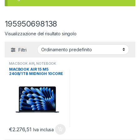
195950698138
Visualizzazione del risultato singolo
Filtri
MACBOOK AIR
,
NOTEBOOK
ULTRABOOK TABLET
,
MACBOOK AIR 15 M5
ULTRABOOK E CONVERTIBILI
24GB/1TB MIDNIGH 10CORE
10 GPU M5 MIDNIGHT
€
2.276,51
Iva inclusa