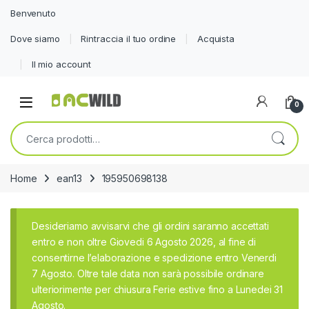
Benvenuto
Dove siamo
Rintraccia il tuo ordine
Acquista
Il mio account
0
Cerca:
Home
ean13
195950698138
Desideriamo avvisarvi che gli ordini saranno accettati
entro e non oltre Giovedi 6 Agosto 2026, al fine di
consentirne l’elaborazione e spedizione entro Venerdi
7 Agosto. Oltre tale data non sarà possibile ordinare
ulteriorimente per chiusura Ferie estive fino a Lunedei 31
Agosto.