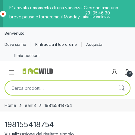
E’ arrivato il momento di una vacanza! Ci prendiamo una
23
05
46
30
breve pausa e torneremo il Monday.
giorni
ore
min
sec
Ch
iud
Benvenuto
i
Dove siamo
Rintraccia il tuo ordine
Acquista
Il mio account
0
Cerca:
Home
ean13
198155418754
198155418754
Visualizzazione del risultato singolo