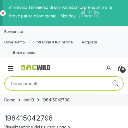
E’ arrivato il momento di una vacanza! Ci prendiamo una
24
44
56
breve pausa e torneremo il Monday.
giorni
min
sec
Ch
iud
Benvenuto
i
Dove siamo
Rintraccia il tuo ordine
Acquista
Il mio account
0
Cerca:
Home
ean13
198415042798
198415042798
Visualizzazione del risultato singolo