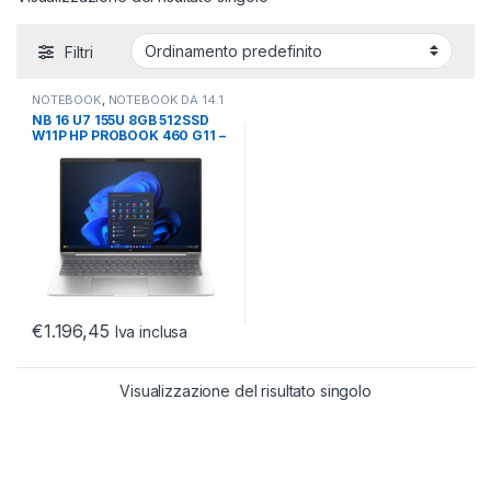
Filtri
NOTEBOOK
,
NOTEBOOK DA 14.1
A 17.3
,
NOTEBOOK ULTRABOOK
NB 16 U7 155U 8GB 512SSD
TABLET
W11P HP PROBOOK 460 G11 –
2YW
€
1.196,45
Iva inclusa
Visualizzazione del risultato singolo