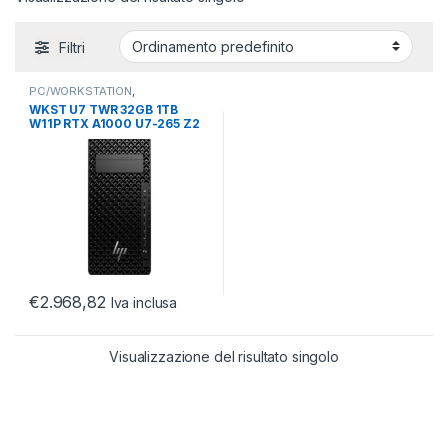
Filtri
PC/WORKSTATION
,
WORKSTATION
,
WORKSTATION
WKST U7 TWR 32GB 1TB
DESKTOP
W11P RTX A1000 U7-265 Z2
G9 700W 3YR AIPC
€
2.968,82
Iva inclusa
Visualizzazione del risultato singolo