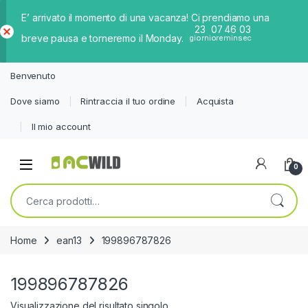
E’ arrivato il momento di una vacanza! Ci prendiamo una
23
07
46
02
breve pausa e torneremo il Monday.
giorni
ore
min
sec
Ch
iud
Benvenuto
i
Dove siamo
Rintraccia il tuo ordine
Acquista
Il mio account
0
Cerca:
Home
ean13
199896787826
199896787826
Visualizzazione del risultato singolo