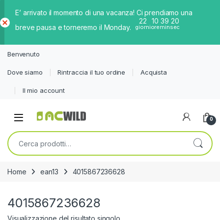
E’ arrivato il momento di una vacanza! Ci prendiamo una
22
10
39
20
breve pausa e torneremo il Monday.
giorni
ore
min
sec
Ch
iud
Benvenuto
i
Dove siamo
Rintraccia il tuo ordine
Acquista
Il mio account
0
Cerca:
Home
ean13
4015867236628
4015867236628
Visualizzazione del risultato singolo