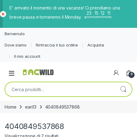
E’ arrivato il momento di una vacanza! Ci prendiamo una
23
15
12
11
breve pausa e torneremo il Monday.
giorni
ore
min
sec
Ch
iud
Benvenuto
i
Dove siamo
Rintraccia il tuo ordine
Acquista
Il mio account
0
Cerca:
Home
ean13
4040849537868
4040849537868
Visualizzazione di 2 risultati