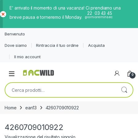
E’ arrivato il momento di una vacanza! Ci prendiamo una
22
03
43
45
breve pausa e torneremo il Monday.
giorni
ore
min
sec
Ch
iud
Benvenuto
i
Dove siamo
Rintraccia il tuo ordine
Acquista
Il mio account
0
Cerca:
Home
ean13
4260709010922
4260709010922
Visualizzazione del risultato singolo