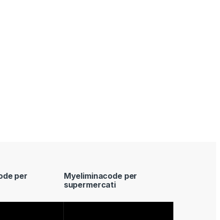
ode per
Myeliminacode per
supermercati
Video
Player