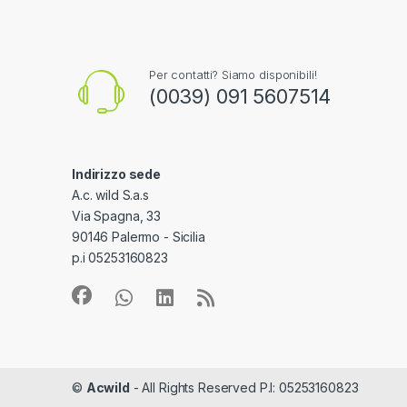
Per contatti? Siamo disponibili!
(0039) 091 5607514
Indirizzo sede
A.c. wild S.a.s
Via Spagna, 33
90146 Palermo - Sicilia
p.i 05253160823
©
Acwild
- All Rights Reserved P.I: 05253160823