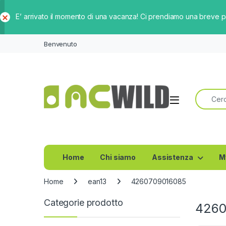
E’ arrivato il momento di una vacanza! Ci prendiamo una breve 
Ch
iud
Benvenuto
i
Ricerca 
Home
Chi siamo
Assistenza
M
Home
ean13
4260709016085
Categorie prodotto
4260