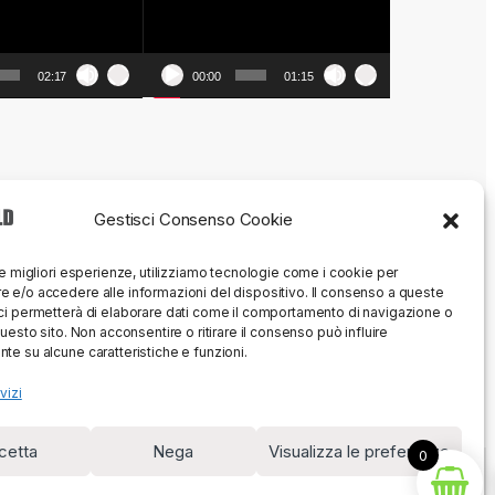
02:17
00:00
01:15
Gestisci Consenso Cookie
le migliori esperienze, utilizziamo tecnologie come i cookie per
 e/o accedere alle informazioni del dispositivo. Il consenso a queste
ci permetterà di elaborare dati come il comportamento di navigazione o
questo sito. Non acconsentire o ritirare il consenso può influire
te su alcune caratteristiche e funzioni.
vizi
cetta
Nega
Visualizza le preferenze
0