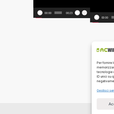
00:00
00:23
00:00
Per fornire 
memorizzare
tecnologie 
ID unici su 
negativamen
Gestisci ser
Ac