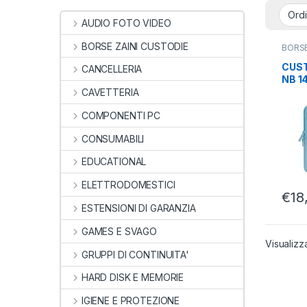
AUDIO FOTO VIDEO
BORSE ZAINI CUSTODIE
BORSE
CUST
NOTE
CUST
CANCELLERIA
NB 1
13/14
CAVETTERIA
MBPR
COMPONENTI PC
CONSUMABILI
EDUCATIONAL
ELETTRODOMESTICI
€
18
ESTENSIONI DI GARANZIA
GAMES E SVAGO
Visualizz
GRUPPI DI CONTINUITA'
HARD DISK E MEMORIE
IGIENE E PROTEZIONE