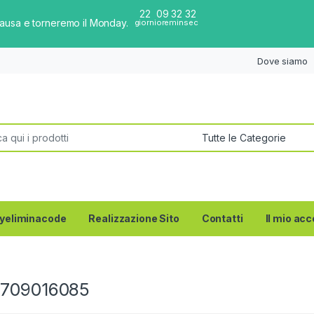
22
09
32
32
pausa e torneremo il Monday.
giorni
ore
min
sec
Dove siamo
per:
yeliminacode
Realizzazione Sito
Contatti
Il mio ac
709016085