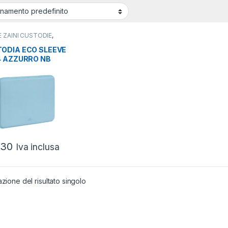
 ZAINI CUSTODIE
,
ODIE
,
CUSTODIE
BOOK/TABLET
ODIA ECO SLEEVE
4 AZZURRO NB
 MBAIR 13 E
O 14
,30
Iva inclusa
azione del risultato singolo