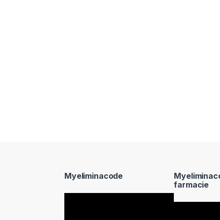
Myeliminacode
Myeliminac
farmacie
Video
Video
Player
Player