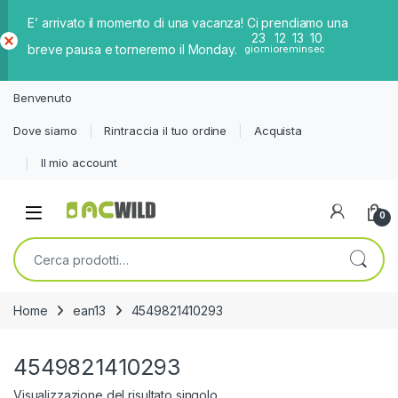
E’ arrivato il momento di una vacanza! Ci prendiamo una
23
12
13
10
breve pausa e torneremo il Monday.
giorni
ore
min
sec
Ch
iud
Benvenuto
i
Dove siamo
Rintraccia il tuo ordine
Acquista
Il mio account
0
Cerca:
Home
ean13
4549821410293
4549821410293
Visualizzazione del risultato singolo