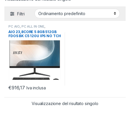
Filtri
PC AIO
,
PC ALL IN ONE
,
PC/WORKSTATION
AIO 23,8CORE 5 8GB 512GB
FDOS BK C5 120U IPS NO TCH
NO ODD BLACK
€
916,17
Iva inclusa
Visualizzazione del risultato singolo