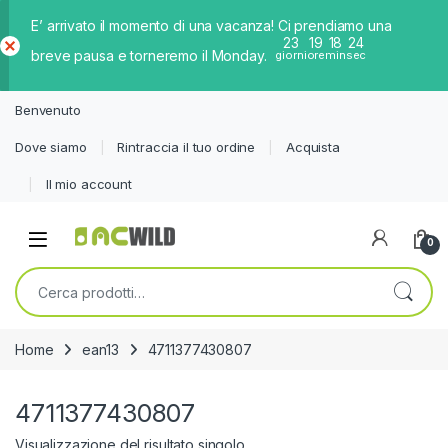
E’ arrivato il momento di una vacanza! Ci prendiamo una
23
19
18
24
breve pausa e torneremo il Monday.
giorni
ore
min
sec
Ch
iud
Benvenuto
i
Dove siamo
Rintraccia il tuo ordine
Acquista
Il mio account
0
Cerca:
Home
ean13
4711377430807
4711377430807
Visualizzazione del risultato singolo