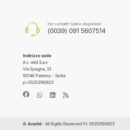
Per contatti? Siamo disponibili!
(0039) 091 5607514
Indirizzo sede
A.c. wild S.a.s
Via Spagna, 33
90146 Palermo - Sicilia
p.i 05253160823
©
Acwild
- All Rights Reserved P.I: 05253160823