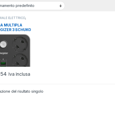
IALE ELETTRICO
,
PRESE E FILTRI
,
PRESE E FILTRI
A MULTIPLA
GIZER 3 SCHUKO
USB A CON
ERRUTTORE
,54
Iva inclusa
azione del risultato singolo