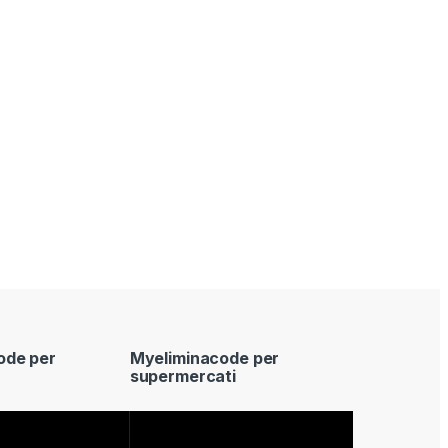
ode per
Myeliminacode per
supermercati
Video
Player