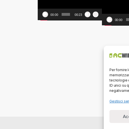
00:00
00:23
00:00
Per fornire 
memorizzare
tecnologie 
ID unici su 
negativamen
Gestisci ser
Ac