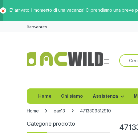
E’ arrivato il momento di una vacanza! Ci prendiamo una breve 
Ch
iud
Benvenuto
i
Ricerca 
Home
Chi siamo
Assistenza
M
Home
ean13
4713309812910
Categorie prodotto
4713