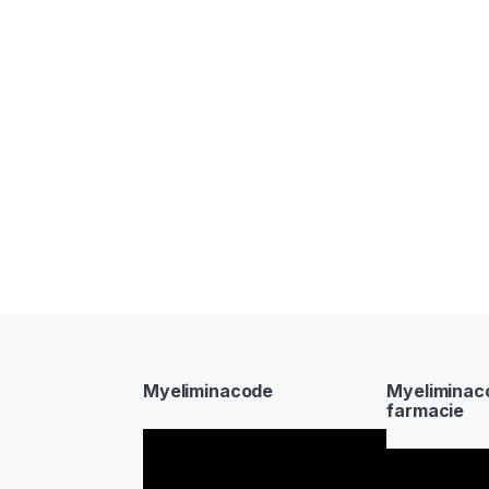
Myeliminacode
Myeliminac
farmacie
Video
Video
Player
Player