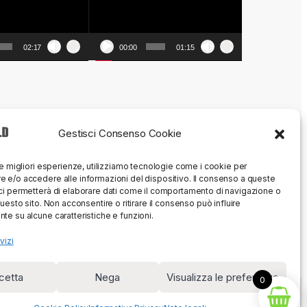
02:17
00:00
01:15
Gestisci Consenso Cookie
le migliori esperienze, utilizziamo tecnologie come i cookie per
 e/o accedere alle informazioni del dispositivo. Il consenso a queste
ci permetterà di elaborare dati come il comportamento di navigazione o
questo sito. Non acconsentire o ritirare il consenso può influire
te su alcune caratteristiche e funzioni.
vizi
cetta
Nega
Visualizza le preferenze
0