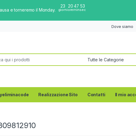
23
20
47
53
pausa e torneremo il Monday.
giorni
ore
min
sec
Dove siamo
per:
yeliminacode
Realizzazione Sito
Contatti
Il mio ac
309812910