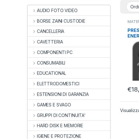
AUDIO FOTO VIDEO
BORSE ZAINI CUSTODIE
MATER
MULTI
MULTI
PRES
CANCELLERIA
ENER
+ 6 
CAVETTERIA
INT
COMPONENTI PC
CONSUMABILI
EDUCATIONAL
ELETTRODOMESTICI
€
18
ESTENSIONI DI GARANZIA
GAMES E SVAGO
Visualizz
GRUPPI DI CONTINUITA'
HARD DISK E MEMORIE
IGIENE E PROTEZIONE