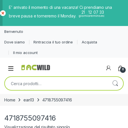
E’ arrivato il momento di una vacanza! Ci prendiamo una
21
12
07
32
breve pausa e torneremo il Monday.
giorni
ore
min
sec
Ch
iud
Benvenuto
i
Dove siamo
Rintraccia il tuo ordine
Acquista
Il mio account
0
Cerca:
Home
ean13
4718755097416
4718755097416
Visualizzazione del risultato singolo