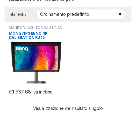
Filtri
MONITOR
,
MONITOR DA 23 A 27
,
MONITOR LCD
MON 27IPS BENQ 4K
CALIBRATION RJ45
PD2770UA PIVOT REG ALT
USBC
€
1.937,68
Iva inclusa
Visualizzazione del risultato singolo