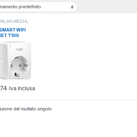
ORI
,
SICUREZZA
,
T HOME
 SMART WIFI
ET T100
,74
Iva inclusa
azione del risultato singolo