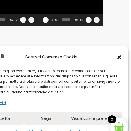
02:17
00:00
01:15
Gestisci Consenso Cookie
le migliori esperienze, utilizziamo tecnologie come i cookie per
 e/o accedere alle informazioni del dispositivo. Il consenso a queste
ci permetterà di elaborare dati come il comportamento di navigazione o
questo sito. Non acconsentire o ritirare il consenso può influire
te su alcune caratteristiche e funzioni.
vizi
cetta
Nega
Visualizza le preferenze
0