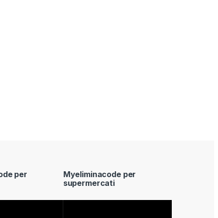
ode per
Myeliminacode per
supermercati
Video
Player