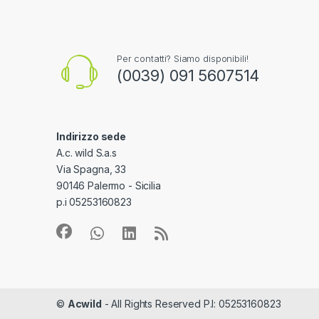
Per contatti? Siamo disponibili!
(0039) 091 5607514
Indirizzo sede
A.c. wild S.a.s
Via Spagna, 33
90146 Palermo - Sicilia
p.i 05253160823
©
Acwild
- All Rights Reserved P.I: 05253160823