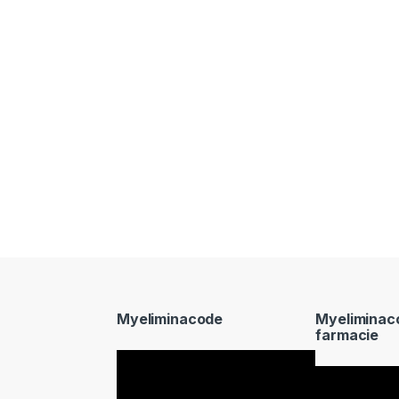
Myeliminacode
Myeliminac
farmacie
Video
Video
Player
Player