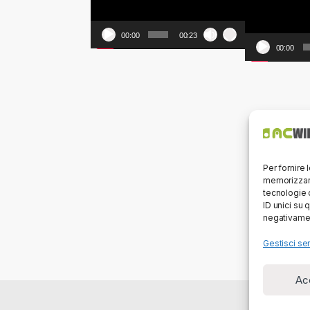
00:00
00:23
00:00
Per fornire 
memorizzare
tecnologie 
ID unici su 
negativamen
Gestisci ser
Ac