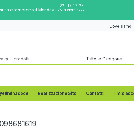
22
17
17
24
pausa e torneremo il Monday.
giorni
ore
min
sec
Dove siamo
per:
yeliminacode
Realizzazione Sito
Contatti
Il mio ac
098681619