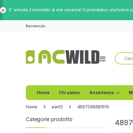
E’ arrivato il momento di una vacanza! Ci prendiamo una breve 
Ch
iud
Benvenuto
i
Ricerca 
Home
Chi siamo
Assistenza
M
Home
ean13
4897098681619
Categorie prodotto
4897