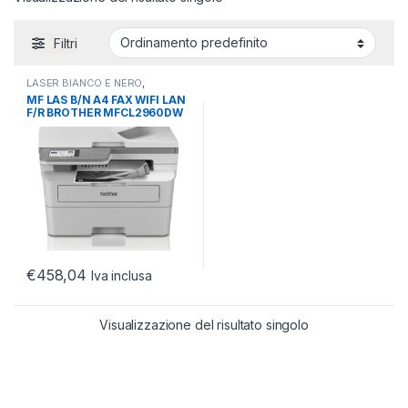
Filtri
LASER BIANCO E NERO
,
MULTIFUNZIONE LASER
,
MF LAS B/N A4 FAX WIFI LAN
STAMPANTI E MULTIFUNZIONE
F/R BROTHER MFCL2960DW
34PPM 3500PP
€
458,04
Iva inclusa
Visualizzazione del risultato singolo