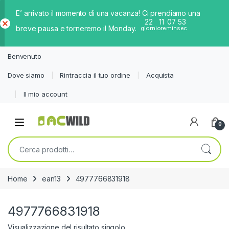
E’ arrivato il momento di una vacanza! Ci prendiamo una
22
11
07
53
breve pausa e torneremo il Monday.
giorni
ore
min
sec
Ch
iud
Benvenuto
i
Dove siamo
Rintraccia il tuo ordine
Acquista
Il mio account
0
Cerca:
Home
ean13
4977766831918
4977766831918
Visualizzazione del risultato singolo