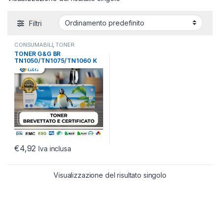
Filtri
CONSUMABILI
,
TONER
BROTHER
,
TONER COMPATIBILI
TONER G&G BR
TN1050/TN1075/TN1060 K
TN1070/TN1030 1000 PAG
€
4,92
Iva inclusa
Visualizzazione del risultato singolo