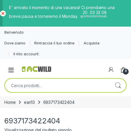
E’ arrivato il momento di una vacanza! Ci prendiamo una
20
03
33
08
breve pausa e torneremo il Monday.
giorni
ore
min
sec
Ch
iud
Benvenuto
i
Dove siamo
Rintraccia il tuo ordine
Acquista
Il mio account
0
Cerca:
Home
ean13
6937173422404
6937173422404
Visualizzazione del risultato singolo