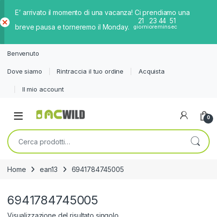
E’ arrivato il momento di una vacanza! Ci prendiamo una
21
23
44
51
breve pausa e torneremo il Monday.
giorni
ore
min
sec
Ch
iud
Benvenuto
i
Dove siamo
Rintraccia il tuo ordine
Acquista
Il mio account
0
Cerca:
Home
ean13
6941784745005
6941784745005
Visualizzazione del risultato singolo