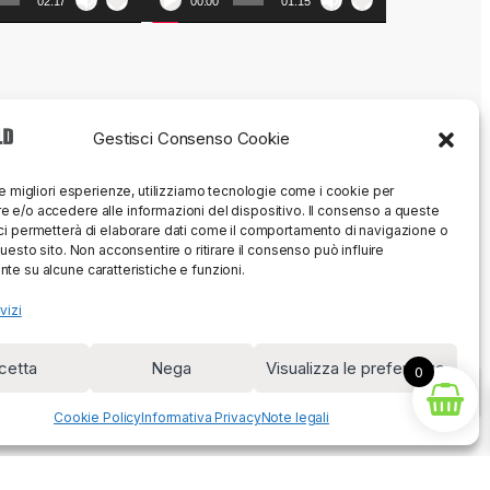
02:17
00:00
01:15
Gestisci Consenso Cookie
le migliori esperienze, utilizziamo tecnologie come i cookie per
 e/o accedere alle informazioni del dispositivo. Il consenso a queste
ci permetterà di elaborare dati come il comportamento di navigazione o
questo sito. Non acconsentire o ritirare il consenso può influire
te su alcune caratteristiche e funzioni.
vizi
cetta
Nega
Visualizza le preferenze
0
Cookie Policy
Informativa Privacy
Note legali