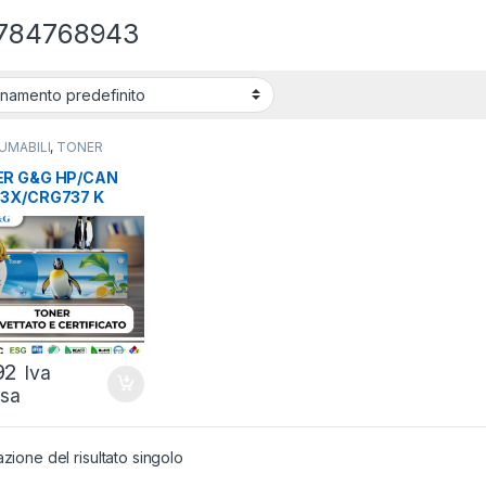
784768943
UMABILI
,
TONER
TIBILI
,
TONER HP
R G&G HP/CAN
3X/CRG737 K
 PAG
92
Iva
usa
azione del risultato singolo