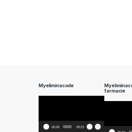
Myeliminacode
Myeliminac
farmacie
Video
Video
Player
Player
00:00
00:23