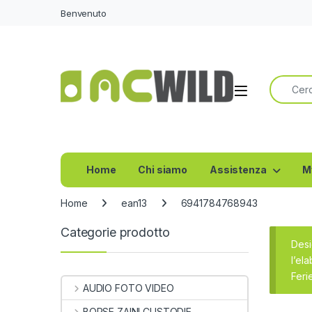
Benvenuto
Ricerca 
Home
Chi siamo
Assistenza
M
Home
ean13
6941784768943
Categorie prodotto
Desi
l’el
Feri
AUDIO FOTO VIDEO
BORSE ZAINI CUSTODIE