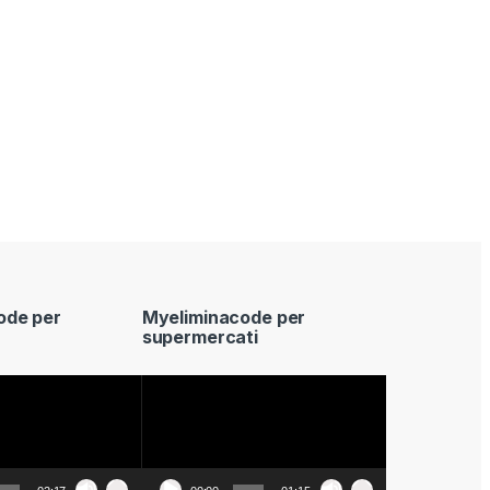
ode per
Myeliminacode per
supermercati
Video
Player