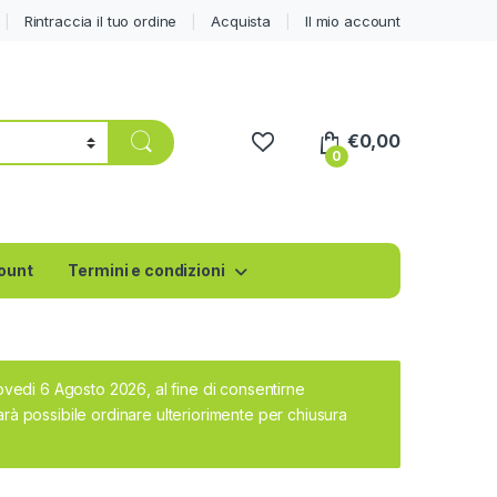
Rintraccia il tuo ordine
Acquista
Il mio account
€
0,00
0
count
Termini e condizioni
iovedi 6 Agosto 2026, al fine di consentirne
rà possibile ordinare ulteriorimente per chiusura