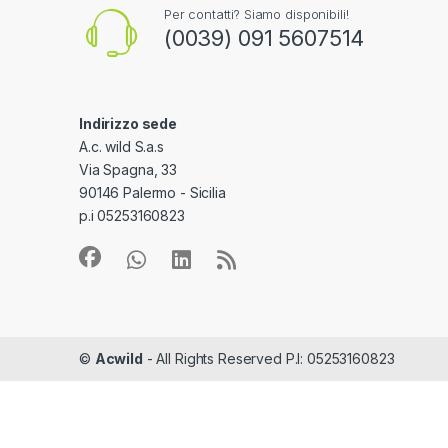
Per contatti? Siamo disponibili!
(0039) 091 5607514
Indirizzo sede
A.c. wild S.a.s
Via Spagna, 33
90146 Palermo - Sicilia
p.i 05253160823
©
Acwild
- All Rights Reserved P.I: 05253160823