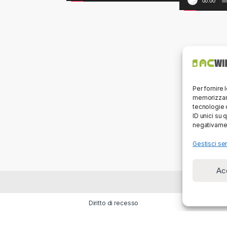
00:00
Per fornire 
memorizzare
tecnologie 
ID unici su 
negativamen
Gestisci ser
Ac
Diritto di recesso