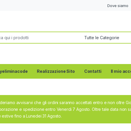
Dove siamo
per:
yeliminacode
Realizzazione Sito
Contatti
Il mio ac
deriamo avvisarvi che gli ordini saranno accettati entro e non oltre G
aborazione e spedizione entro Venerdi 7 Agosto. Oltre tale data non sa
e estive fino a Lunedei 31 Agosto.