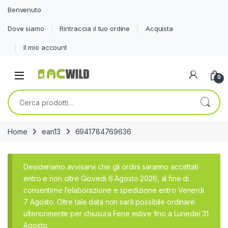
Benvenuto
Dove siamo
Rintraccia il tuo ordine
Acquista
Il mio account
0
Cerca:
Home
ean13
6941784769636
Desideriamo avvisarvi che gli ordini saranno accettati
entro e non oltre Giovedi 6 Agosto 2026, al fine di
consentirne l’elaborazione e spedizione entro Venerdi
7 Agosto. Oltre tale data non sarà possibile ordinare
ulteriorimente per chiusura Ferie estive fino a Lunedei 31
Agosto.