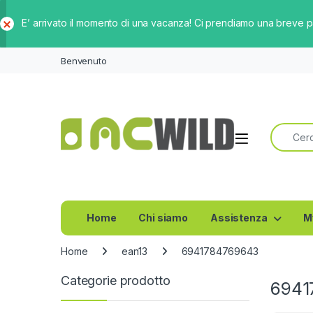
E’ arrivato il momento di una vacanza! Ci prendiamo una breve 
Ch
iud
Benvenuto
i
Ricerca 
Home
Chi siamo
Assistenza
M
Home
ean13
6941784769643
Categorie prodotto
6941