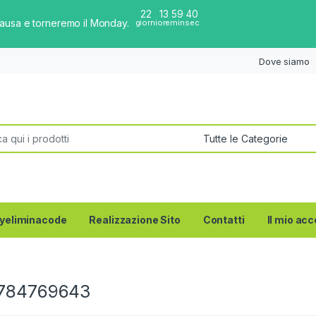
22
13
59
40
pausa e torneremo il Monday.
giorni
ore
min
sec
Dove siamo
per:
yeliminacode
Realizzazione Sito
Contatti
Il mio ac
784769643