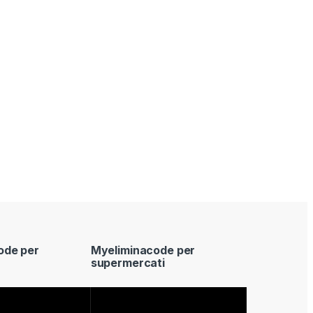
ode per
Myeliminacode per
supermercati
Video
Player