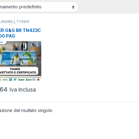
UMABILI
,
TONER
HER
,
TONER
TIBILI
R G&G BR TN423C
00 PAG
,64
Iva inclusa
azione del risultato singolo