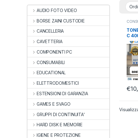
AUDIO FOTO VIDEO
BORSE ZAINI CUSTODIE
CONS
BROT
COMPA
TONE
CANCELLERIA
C 40
CAVETTERIA
COMPONENTI PC
CONSUMABILI
EDUCATIONAL
ELETTRODOMESTICI
€
10
ESTENSIONI DI GARANZIA
GAMES E SVAGO
Visualizz
GRUPPI DI CONTINUITA'
HARD DISK E MEMORIE
IGIENE E PROTEZIONE