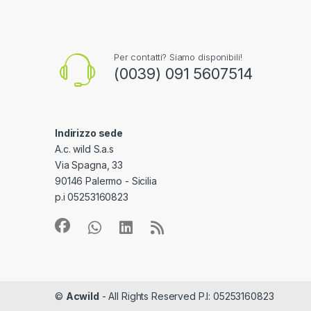
Per contatti? Siamo disponibili!
(0039) 091 5607514
Indirizzo sede
A.c. wild S.a.s
Via Spagna, 33
90146 Palermo - Sicilia
p.i 05253160823
©
Acwild
- All Rights Reserved P.I: 05253160823