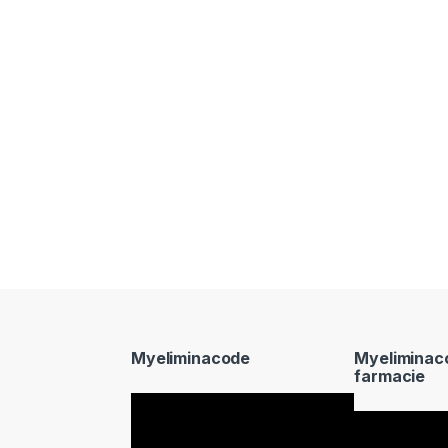
Myeliminacode
Myeliminac
farmacie
Video
Video
Player
Player