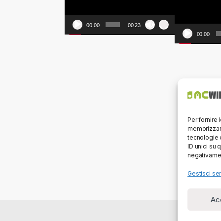
00:00
00:23
00:00
Per fornire 
memorizzare
tecnologie 
ID unici su 
negativamen
Gestisci ser
Ac