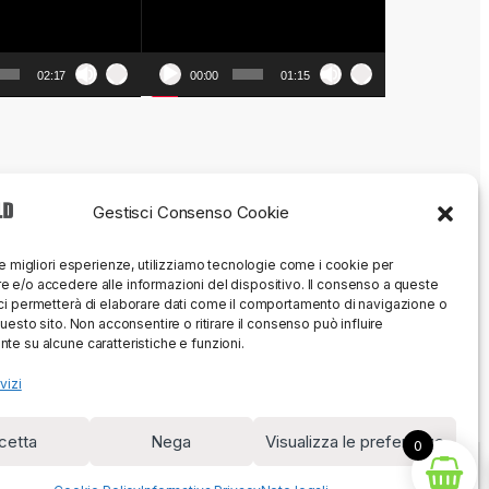
02:17
00:00
01:15
Gestisci Consenso Cookie
le migliori esperienze, utilizziamo tecnologie come i cookie per
 e/o accedere alle informazioni del dispositivo. Il consenso a queste
ci permetterà di elaborare dati come il comportamento di navigazione o
questo sito. Non acconsentire o ritirare il consenso può influire
te su alcune caratteristiche e funzioni.
vizi
cetta
Nega
Visualizza le preferenze
0