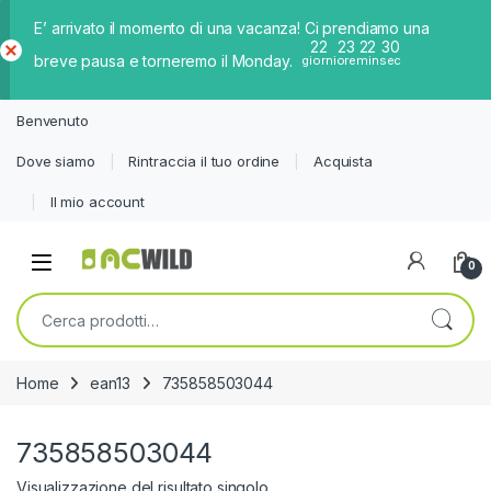
E’ arrivato il momento di una vacanza! Ci prendiamo una
22
23
22
29
breve pausa e torneremo il Monday.
giorni
ore
min
sec
Ch
iud
Benvenuto
i
Dove siamo
Rintraccia il tuo ordine
Acquista
Il mio account
0
Cerca:
Home
ean13
735858503044
735858503044
Visualizzazione del risultato singolo