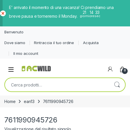
E’ arrivato il momento di una vacanza! Ci prendiamo una
21
14
32
breve pausa e torneremo il Monday.
giorni
ore
sec
Ch
iud
Benvenuto
i
Dove siamo
Rintraccia il tuo ordine
Acquista
Il mio account
0
Cerca:
Home
ean13
7611990945726
7611990945726
Visualizzazione del risultato singolo