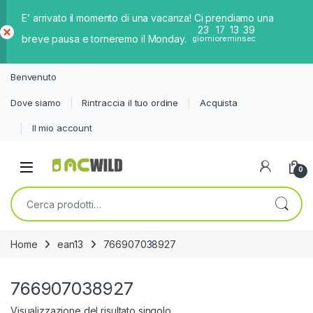
E’ arrivato il momento di una vacanza! Ci prendiamo una
23
17
13
38
breve pausa e torneremo il Monday.
giorni
ore
min
sec
Ch
iud
Benvenuto
i
Dove siamo
Rintraccia il tuo ordine
Acquista
Il mio account
0
Cerca:
Home
ean13
766907038927
766907038927
Visualizzazione del risultato singolo