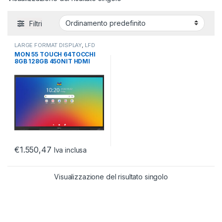
Filtri
LARGE FORMAT DISPLAY
,
LFD
TOUCH
,
MONITOR
MON 55 TOUCH 64TOCCHI
8GB 128GB 450NIT HDMI
OUT VGA I AND16 EDLA
€
1.550,47
Iva inclusa
Visualizzazione del risultato singolo