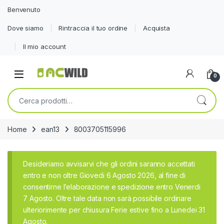
Benvenuto
Dove siamo
Rintraccia il tuo ordine
Acquista
Il mio account
0
Cerca:
Home
ean13
8003705115996
Desideriamo avvisarvi che gli ordini saranno accettati
entro e non oltre Giovedi 6 Agosto 2026, al fine di
consentirne l’elaborazione e spedizione entro Venerdi
7 Agosto. Oltre tale data non sarà possibile ordinare
ulteriorimente per chiusura Ferie estive fino a Lunedei 31
Agosto.